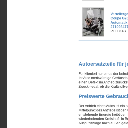
Verteiler
Coupe G26
Automatik
27109847
RETEK AG
Seiten
Autoersatzteile für
Funktioniert nur eines der betr
Ihr Auto merkwürdige Geräusche
einen Defekt im Antrieb zurückz
Zweck - egal, ob die Kraftstoffv
Preiswerte Gebrauch
Der Antrieb eines Autos ist ei
Mittelpunkt des Antriebs ist der 
entstehende Energie treibt den
wiederholenden Kreislaufs in 
Auspuffanlage nach außen geleit