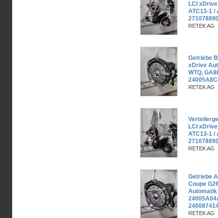
LCI xDrive
ATC13-1 /
271078890
RETEK AG
Getriebe 
xDrive Au
WTQ, GA8
24005A8C
RETEK AG
Verteiler
LCI xDrive
ATC13-1 /
271078890
RETEK AG
Getriebe 
Coupe G26
Automati
24005A04
240087414
RETEK AG