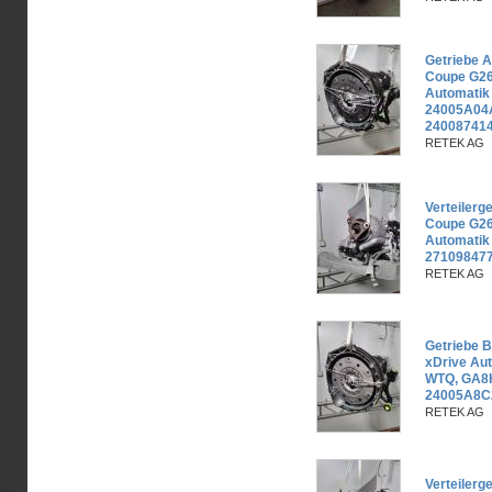
Getriebe 
Coupe G26
Automati
24005A04
240087414
RETEK AG
Verteiler
Coupe G26
Automatik
27109847
RETEK AG
Getriebe 
xDrive Au
WTQ, GA8
24005A8C
RETEK AG
Verteiler