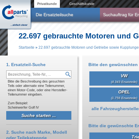
Direkt zum Inhalt
Privatkunde
Geschäftskunde
Die Ersatzteilsuche
Suchauftrag für Er
22.697 gebrauchte Motoren und 
Startseite
»
22.697 gebrauchte Motoren und Getriebe sowie Kupplunge
Sie sind hier
1. Ersatzteil-Suche
Bitte den gewünschten 
VW
Bitte die Beschreibung des gesuchten
(4.343 Ersatzteile)
Teils oder alternativ eine Teilenummer,
einen Motor-Code, oder eine Hersteller-
OPEL
Teilenummer eingeben.
(1.756 Ersatzteile)
Zum Beispiel:
Scheinwerfer Golf IV
Anzeigen
alle Fahrzeughersteller 
Bitte die gewünschte Er
2. Suche nach Marke, Modell
Tri
oder Teilekategorie