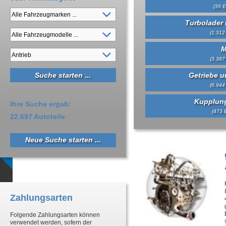
(39 E
Turbolader 
(1.312 
M
(3.387 
Getriebe un
(6.944 
Kupplung
Ihre Suche ergab:
(473 E
22.697 Autoteile
Neue Suche starten ...
Zahlungsarten
Folgende Zahlungsarten können
verwendet werden, sofern der