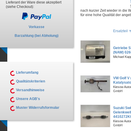
Lieferant der Ware diese akzeptiert
(siehe Checkout):
nach kurzer Zeit wieder in die
für eine hohe Qualität der ange
Vorkasse
Ersatzteil
Barzahlung (bei Abholung)
Getriebe S
(NAW) 02
Michael Kapp
Lieferumfang
VW Golf V 
Qualitätskriterien
Katalysato
Kiesow Autor
Versandhinweise
GmbH
Unsere AGB's
Muster Widerrufsformular
Suzuki Swi
Gelenkwell
4410272K
Kiesow Autor
GmbH