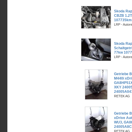
Skoda Rap
CBZB 1.2T
107735km
LRP - Autor
Skoda Rap
Schaltgetr
77kw 107
LRP - Autor
Getriebe 
M440i xDr
GA8HP51X
XKY 2400
24005A04
RETEK AG
Getriebe 
xDrive Au
WU3, GA8
24005A8C
RETEK AG