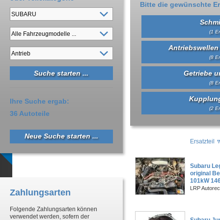
Bitte die gewünschte Er
Schmi
(1 Er
Antriebswellen
(8 Er
Getriebe un
(8 Er
Kupplung
Ihre Suche ergab:
(2 Er
36 Autoteile
Neue Suche starten ...
Ersatzteil
Subaru Le
original B
101kW 146
LRP Autorec
Zahlungsarten
Folgende Zahlungsarten können
verwendet werden, sofern der