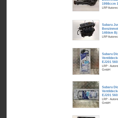
1998ccm 1
LRP Autorec
Subaru Just
Benzinmot
146tkm Bj
LRP Autorec
Subaru Di
Ventildec
EJ201 56
LRP - Autor
GmbH
Subaru Di
Ventildec
EJ201 56
LRP - Autor
GmbH