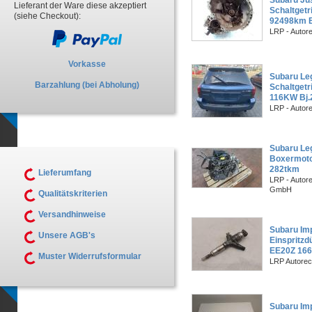
Subaru Ju
Lieferant der Ware diese akzeptiert
Schaltget
(siehe Checkout):
92498km B
LRP - Autor
Vorkasse
Subaru Leg
Barzahlung (bei Abholung)
Schaltgetri
116KW Bj.
LRP - Autor
Subaru Le
Boxermoto
282tkm
Lieferumfang
LRP - Autor
GmbH
Qualitätskriterien
Versandhinweise
Subaru Imp
Unsere AGB's
Einspritz
EE20Z 166
Muster Widerrufsformular
LRP Autorec
Subaru Im