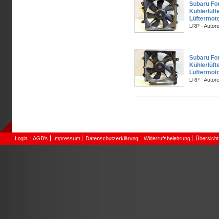
Subaru Fo
Kühlerlüfte
Lüftermot
LRP - Autor
Subaru Fo
Kühlerlüfte
Lüftermot
LRP - Autor
Seiten
Login
AGB's
Impressum
Datenschutzerklärung
Widerrufsbelehrung
Übersicht