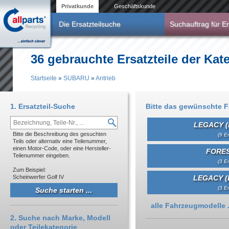
Direkt zum Inhalt
Privatkunde
Geschäftskunde
Die Ersatzteilsuche
Suchauftrag für Er
36 gebrauchte Ersatzteile der Ka
Startseite
»
SUBARU
»
Antrieb
Sie sind hier
1. Ersatzteil-Suche
Bitte das gewünschte 
LEGACY (
Bitte die Beschreibung des gesuchten
(9 Er
Teils oder alternativ eine Teilenummer,
einen Motor-Code, oder eine Hersteller-
FORES
Teilenummer eingeben.
(3 Er
Zum Beispiel:
Scheinwerfer Golf IV
LEGACY (
(3 Er
Anzeigen
alle Fahrzeugmodelle .
2. Suche nach Marke, Modell
oder Teilekategorie