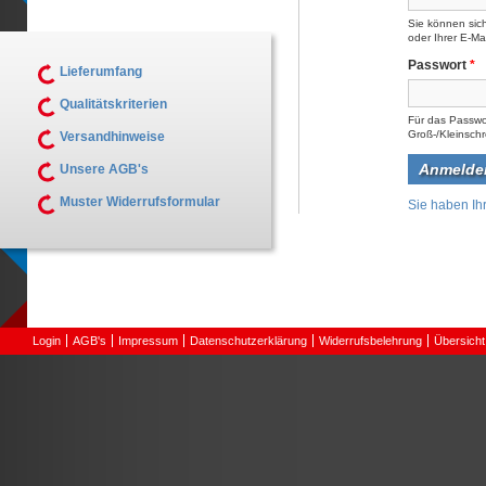
Sie können sic
oder Ihrer E-M
Passwort
*
Lieferumfang
Qualitätskriterien
Für das Passwo
Groß-/Kleinsch
Versandhinweise
Unsere AGB's
Muster Widerrufsformular
Sie haben Ih
Login
AGB's
Impressum
Datenschutzerklärung
Widerrufsbelehrung
Übersicht