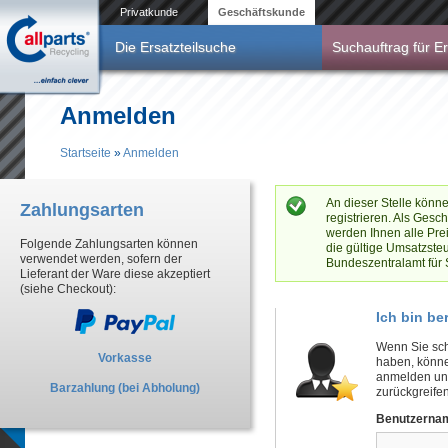
Direkt zum Inhalt
Privatkunde
Geschäftskunde
Die Ersatzteilsuche
Suchauftrag für Er
Anmelden
Startseite
»
Anmelden
Sie sind hier
An dieser Stelle könn
Zahlungsarten
registrieren. Als Gesc
werden Ihnen alle Pre
Folgende Zahlungsarten können
die gültige Umsatzste
verwendet werden, sofern der
Bundeszentralamt für 
Lieferant der Ware diese akzeptiert
(siehe Checkout):
Ich bin be
Wenn Sie sch
Vorkasse
haben, könne
anmelden und
Barzahlung (bei Abholung)
zurückgreifen
Benutzernam