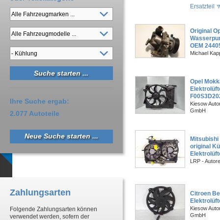
Ersatzteil
Original Op
Wasserpum
OEM 2440
Michael Kapp
Opel Mokka
Elektrolüf
F00S3D20
Ihre Suche ergab:
Kiesow Autor
GmbH
2.077 Autoteile
Neue Suche starten ...
Mitsubishi
original K
Elektrolüf
LRP - Autor
Zahlungsarten
Citroen Be
Elektrolü
Kiesow Autor
Folgende Zahlungsarten können
GmbH
verwendet werden, sofern der