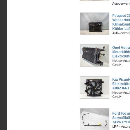
Autoverwer
Peugeot 2
Wasserküh
Klimakonde
Kühler-Lüf
Autoverwer
Opel Astra
Motorkühl
Elektrolüft
Kiesow Autor
GmbH
Kia Picant
Elektrolüf
A8023663
Kiesow Autor
GmbH
Ford Focu
Servoölkü
74kw FYD
LRP - Autor