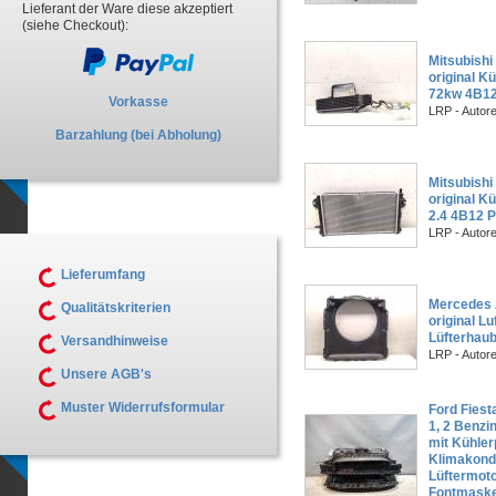
Lieferant der Ware diese akzeptiert
(siehe Checkout):
Mitsubishi
original Kü
72kw 4B1
Vorkasse
LRP - Autor
Barzahlung (bei Abholung)
Mitsubishi
original K
2.4 4B12 P
LRP - Autor
Lieferumfang
Mercedes 
Qualitätskriterien
original L
Lüfterhau
Versandhinweise
LRP - Autor
Unsere AGB's
Muster Widerrufsformular
Ford Fiest
1, 2 Benzi
mit Kühler
Klimakond
Lüftermotor
Fontmaske