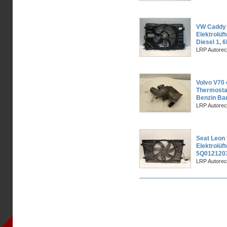
VW Caddy I
Elektrolüf
Diesel 1, 
LRP Autorec
Volvo V70 
Thermosta
Benzin Ba
LRP Autorec
Seat Leon 
Elektrolüft
5Q0121203
LRP Autorec
Seiten