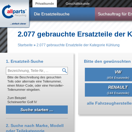
Direkt zum Inhalt
Privatkunde
Geschäftskunde
Die Ersatzteilsuche
Suchauftrag für Er
2.077 gebrauchte Ersatzteile der
Startseite
»
2.077 gebrauchte Ersatzteile der Kategorie Kühlung
Sie sind hier
1. Ersatzteil-Suche
Bitte den gewünschten 
VW
Bitte die Beschreibung des gesuchten
(404 Ersatzteile)
Teils oder alternativ eine Teilenummer,
einen Motor-Code, oder eine Hersteller-
RENAULT
Teilenummer eingeben.
(144 Ersatzteile)
Zum Beispiel:
Scheinwerfer Golf IV
Anzeigen
alle Fahrzeughersteller 
2. Suche nach Marke, Modell
oder Teilekategorie