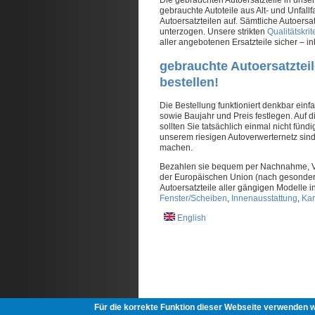
gebrauchte Autoteile aus Alt- und Unfall
Autoersatzteilen auf. Sämtliche Autoer
unterzogen. Unsere strikten
Qualitätskrit
aller angebotenen Ersatzteile sicher – 
gebrauchte Autoersatztei
bestellen!
Die Bestellung funktioniert denkbar ei
sowie Baujahr und Preis festlegen. Auf 
sollten Sie tatsächlich einmal nicht fünd
unserem riesigen Autoverwerternetz sind 
machen.
Bezahlen sie bequem per Nachnahme, Vor
der Europäischen Union (nach gesondert
Autoersatzteile aller gängigen Modelle 
Fenster/Scheiben
,
Innenausstattung
,
Kar
English
Für die korrekte Funktion dieser Webseite verwenden 