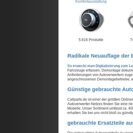
Komfortausstattung
5.616 Produkte
7
Radikale Neuauflage der 
So erweckt man Digitalisierung zum L
Fahrzeuge erfassen, Demontage dokumenti
Anforderungen von Autoverwertern zugesc
angeschlossenen Demontagebetriebe, was
Günstige gebrauchte Autoe
Callparts.de ist einer der größten Onli
Autoverwerter-Netzes finden Sie eine ri
Modelle. Unser Sortiment umfasst ca. 40
erhalten Sie bei uns nicht bloß zu güns
gebrauchte Ersatzteile a
Die gebrauchten Autoersatzteile in uns