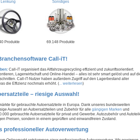
Lenkung
Sonstiges
40 Produkte
69.148 Produkte
Branchensoftware Call-iT!
eben:
Call-iT organisiert das Altfahrzeugrecycling effizient und zukunftsorientiert.
eren, Lagerwirtschaft und Online-Handel – alles ist sehr smart gelöst und auf di
hnitten. Call-iT-Nutzer haben außerdem Zugriff auf den Lagerbestand aller
 die Effizienz nochmals erhöht. (
... weiterlesen
)
rsatzteile – riesige Auswahl!
nemärkte für gebrauchte Autoersatzteile in Europa. Dank unseres bundesweiten
esige Auswahl an Autoersatzteilen und Zubehör für alle
gängigen Marken
und
0.000 gebrauchte Autoersatzteile für privat und Gewerbe. Autozubehör und Autoteil
tigen Preisen, sondern in einem geprüften und einwandfreien Zustand.
us professioneller Autoverwertung
erem Onlinemarkt entstammen einer professionellen Autoverwertung. Wir gewinnen