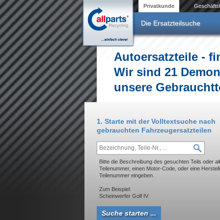
Direkt zum Inhalt
Privatkunde
Geschäfts
Die Ersatzteilsuche
Autoersatzteile - f
Wir sind 21 Demon
unsere Gebrauchtte
1. Starte mit der Volltextsuche nach
gebrauchten Fahrzeugersatzteilen
Bitte die Beschreibung des gesuchten Teils oder alt
Teilenummer, einen Motor-Code, oder eine Herstell
Teilenummer eingeben.
Zum Beispiel:
Scheinwerfer Golf IV