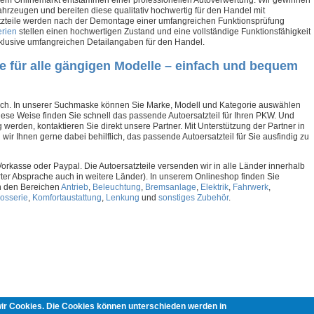
fahrzeugen und bereiten diese qualitativ hochwertig für den Handel mit
satzteile werden nach der Demontage einer umfangreichen Funktionsprüfung
erien
stellen einen hochwertigen Zustand und eine vollständige Funktionsfähigkeit
inklusive umfangreichen Detailangaben für den Handel.
le für alle gängigen Modelle – einfach und bequem
nfach. In unserer Suchmaske können Sie Marke, Modell und Kategorie auswählen
diese Weise finden Sie schnell das passende Autoersatzteil für Ihren PKW. Und
ig werden, kontaktieren Sie direkt unsere Partner. Mit Unterstützung der Partner in
wir Ihnen gerne dabei behilflich, das passende Autoersatzteil für Sie ausfindig zu
kasse oder Paypal. Die Autoersatzteile versenden wir in alle Länder innerhalb
er Absprache auch in weitere Länder). In unserem Onlineshop finden Sie
in den Bereichen
Antrieb
,
Beleuchtung
,
Bremsanlage
,
Elektrik
,
Fahrwerk
,
osserie
,
Komfortaustattung
,
Lenkung
und
sonstiges Zubehör
.
wir Cookies. Die Cookies können unterschieden werden in