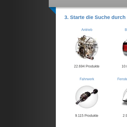
3. Starte die Suche durch
Antrieb
B
22.694 Produkte
10.
Fahrwerk
Fenst
9.115 Produkte
2.