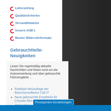
Lieferumfang
Qualitätskriterien
Versandhinweise
Unsere AGB's
Muster Widerrufsformular
Gebrauchtteile-
Neuigkeiten
Lesen Sie regelmäßig aktuelle
Nachrichten und News rund um die
Autoverwertung und über gebrauchte
Fahrzeugteile ...
Radikale Neuauflage der
Branchensoftware Call-iT
Neue gebrauchte Ersatzteile für
Chrysler Renegade
Privatsphäre-Einstellungen
Jetzt gebrauchte Winterreifen günstig
kaufen