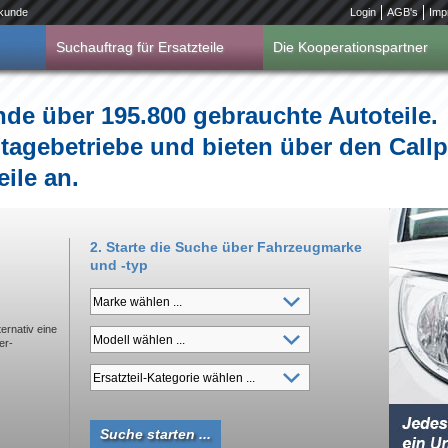
kunde
Login
AGB's
Imp
Suchauftrag für Ersatzteile
Die Kooperationspartner
inde über 195.800 gebrauchte Autoteile.
tagebetriebe und bieten über den Call
ile an.
2. Starte die Suche über Fahrzeugmarke
und -typ
ernativ eine
er-