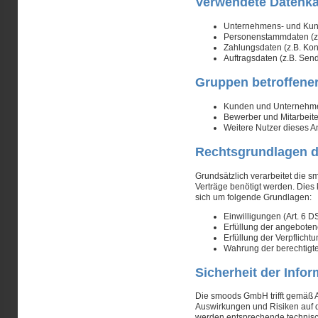
Verwendete Datenka
Unternehmens- und Kund
Personenstammdaten (z.
Zahlungsdaten (z.B. Ko
Auftragsdaten (z.B. Se
Gruppen betroffene
Kunden und Unternehm
Bewerber und Mitarbeite
Weitere Nutzer dieses 
Rechtsgrundlagen d
Grundsätzlich verarbeitet die
s
Verträge benötigt werden. Dies 
sich um folgende Grundlagen:
Einwilligungen (Art. 6 
Erfüllung der angeboten
Erfüllung der Verpflicht
Wahrung der berechtigten
Sicherheit der Info
Die
smoods GmbH
trifft gemä
Auswirkungen und Risiken auf 
werden entsprechende technisch