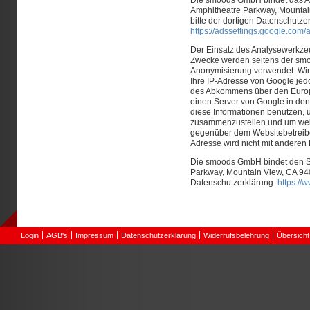
Amphitheatre Parkway, Mountai
bitte der dortigen Datenschutze
https://adssettings.google.com/
Der Einsatz des Analysewerkzeu
Zwecke werden seitens der
sm
Anonymisierung verwendet. Wir 
Ihre IP-Adresse von Google jed
des Abkommens über den Europäi
einen Server von Google in den
diese Informationen benutzen, 
zusammenzustellen und um weit
gegenüber dem Websitebetreiber
Adresse wird nicht mit andere
Die
smoods GmbH
bindet den S
Parkway, Mountain View, CA 940
Datenschutzerklärung:
https://
Login
AGB's
Impressum
Datenschutzerklärung
Widerrufsbelehrung
Übersicht