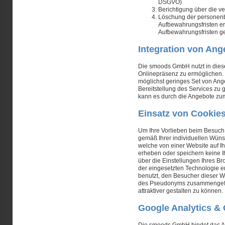
DSGVO)
Berichtigung über die 
Löschung der personenb
Aufbewahrungsfristen erf
Aufbewahrungsfristen ge
Integration von Ang
Die
smoods GmbH
nutzt in die
Onlinepräsenz zu ermöglichen.
möglichst geringes Set von Ang
Bereitstellung des Services zu 
kann es durch die Angebote zu
Einsatz von Cookie
Um Ihre Vorlieben beim Besuch 
gemäß Ihrer individuellen Wün
welche von einer Website auf Ih
erheben oder speichern keine I
über die Einstellungen Ihres Br
der eingesetzten Technologie e
benutzt, den Besucher dieser W
des Pseudonyms zusammengeführ
attraktiver gestalten zu können.
Google Analytics &
Die
smoods GmbH
bindet das A