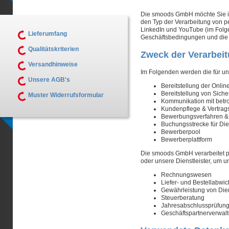
Die smoods GmbH möchte Sie im
den Typ der Verarbeitung von 
LinkedIn und YouTube (im Folge
Lieferumfang
Geschäftsbedingungen und die D
Qualitätskriterien
Zweck der Verarbei
Versandhinweise
Im Folgenden werden die für un
Unsere AGB's
Bereitstellung der Onli
Bereitstellung von Siche
Muster Widerrufsformular
Kommunikation mit betr
Kundenpflege & Vertrag
Bewerbungsverfahren &
Buchungsstrecke für Die
Bewerberpool
Bewerberplattform
Die smoods GmbH verarbeitet p
oder unsere Dienstleister, um 
Rechnungswesen
Liefer- und Bestellabwi
Gewährleistung von Die
Steuerberatung
Jahresabschlussprüfun
Geschäftspartnerverwal