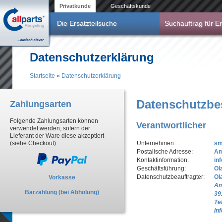
Direkt zum Inhalt
Privatkunde
Geschäftskunde
Die Ersatzteilsuche
Suchauftrag für Er
Datenschutzerklärung
Startseite
»
Datenschutzerklärung
Sie sind hier
Datenschutzb
Zahlungsarten
Folgende Zahlungsarten können
Verantwortlicher
verwendet werden, sofern der
Lieferant der Ware diese akzeptiert
(siehe Checkout):
Unternehmen:
sm
Postalische Adresse:
Am
Kontaktinformation:
in
Geschäftsführung:
Ol
Datenschutzbeauftragter:
Ol
Vorkasse
Am
Barzahlung (bei Abholung)
39
Te
in