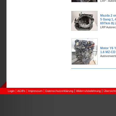
LRP - Autor
Mazda 2 or
5 Gang 1, 
69Tkm Bj 
LRP Autorec
Motor Y6 Y
1.6 MZ-CD
Autoverwer
Seiten
Login
AGB's
Impressum
Datenschutzerklärung
Widerrufsbelehrung
Übersicht