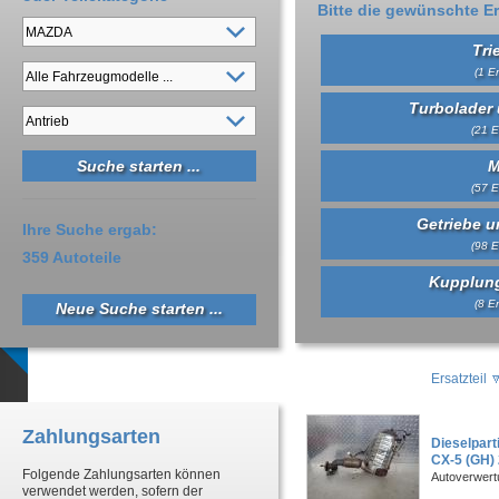
Bitte die gewünschte Er
Tri
(1 Er
Turbolader 
(21 E
M
(57 E
Getriebe un
Ihre Suche ergab:
(98 E
359 Autoteile
Kupplung
(8 Er
Neue Suche starten ...
Ersatzteil
Zahlungsarten
Dieselpart
CX-5 (GH) 
Folgende Zahlungsarten können
Autoverwer
verwendet werden, sofern der