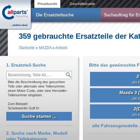
Direkt zum Inhalt
Privatkunde
Geschäftskunde
Die Ersatzteilsuche
Suchauftrag für Er
359 gebrauchte Ersatzteile der K
Startseite
»
MAZDA
»
Antrieb
Sie sind hier
1. Ersatzteil-Suche
Bitte das gewünschte 
2
Bitte die Beschreibung des gesuchten
(43 E
Teils oder alternativ eine Teilenummer,
einen Motor-Code, oder eine Hersteller-
Mazda 3 (
Teilenummer eingeben.
(36 E
Zum Beispiel:
Scheinwerfer Golf IV
2(
(25 E
Anzeigen
alle Fahrzeugmodelle .
2. Suche nach Marke, Modell
oder Teilekategorie