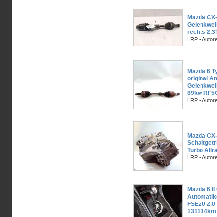
Mazda CX-
Gelenkwell
rechts 2.
LRP - Autor
Mazda 6 T
original A
Gelenkwell
89kw RF5
LRP - Autor
Mazda CX-
Schaltgetr
Turbo All
LRP - Autor
Mazda 6 II
Automatik
FSE20 2.0
131134km