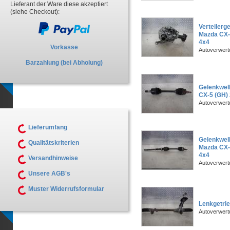
Lieferant der Ware diese akzeptiert
(siehe Checkout):
Verteilerg
Mazda CX-
4x4
Vorkasse
Autoverwer
Barzahlung (bei Abholung)
Gelenkwel
CX-5 (GH)
Autoverwer
Lieferumfang
Gelenkwel
Qualitätskriterien
Mazda CX-
4x4
Versandhinweise
Autoverwer
Unsere AGB's
Muster Widerrufsformular
Lenkgetri
Autoverwer