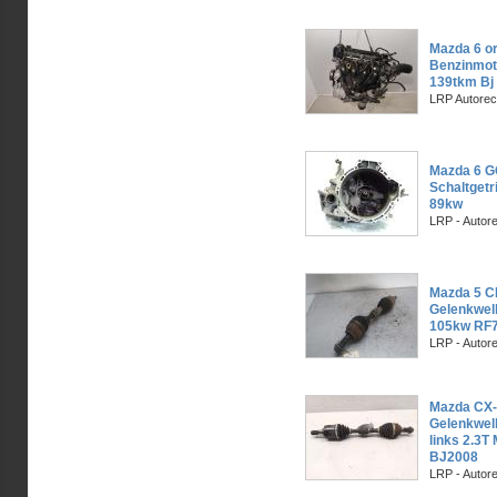
Mazda 6 or
Benzinmot
139tkm Bj
LRP Autorec
Mazda 6 GG
Schaltget
89kw
LRP - Autor
Mazda 5 CR
Gelenkwell
105kw RF
LRP - Autor
Mazda CX-
Gelenkwell
links 2.3T
BJ2008
LRP - Autor