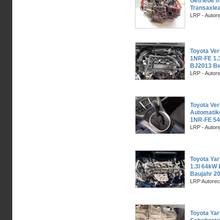
Getriebe m
Transaxle
LRP - Autor
Toyota Ver
1NR-FE 1.
BJ2013 Be
LRP - Autor
Toyota Ve
Automatik
1NR-FE 5
LRP - Autor
Toyota Yar
1.3l 64kW
Baujahr 2
LRP Autorec
Toyota Yar