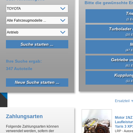
Bitte die gewünschte Er
Tri
(1 Er
Turbolader 
(20 E
M
(47 E
Getriebe un
Ihre Suche ergab:
(61 E
347 Autoteile
Kupplung
(11 E
Neue Suche starten ...
Ersatzteil
Zahlungsarten
Motor 1NZ
Laufleist
Folgende Zahlungsarten können
Yaris 3 XP
verwendet werden, sofern der
LRP - Autor