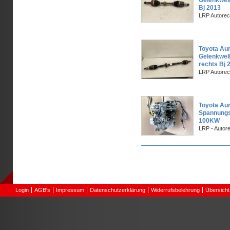
Gelenkwell
Bj 2013
LRP Autorec
Toyota Aur
Gelenkwell
rechts Bj 
LRP Autorec
Toyota Aur
Spannungs
100KW
LRP - Autor
Seiten
Login
AGB's
Impressum
Datenschutzerklärung
Widerrufsbelehrung
Übersicht