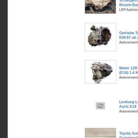
Schaltgetr
Benzin Ba
LRP Autorec
Getriebe T
KW:97 ab 
Autoverwer
Motor 1ZR
(E18) 1.6 
Autoverwer
Lenkung L
Auris E18
Autoverwer
Toyota Aur