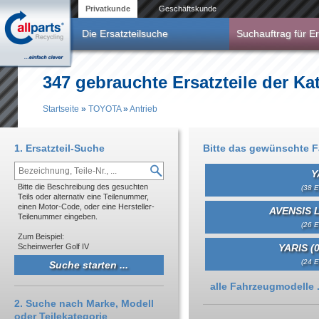
Direkt zum Inhalt
Privatkunde
Geschäftskunde
Die Ersatzteilsuche
Suchauftrag für Er
347 gebrauchte Ersatzteile der K
Startseite
»
TOYOTA
»
Antrieb
Sie sind hier
1. Ersatzteil-Suche
Bitte das gewünschte 
Y
Bitte die Beschreibung des gesuchten
(38 E
Teils oder alternativ eine Teilenummer,
einen Motor-Code, oder eine Hersteller-
AVENSIS 
Teilenummer eingeben.
(26 E
Zum Beispiel:
Scheinwerfer Golf IV
YARIS (0
(24 E
Anzeigen
alle Fahrzeugmodelle .
2. Suche nach Marke, Modell
oder Teilekategorie