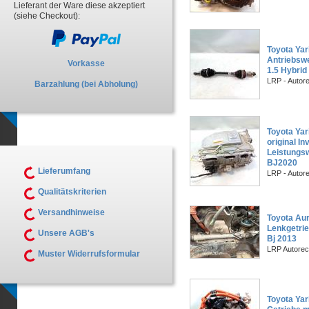
Lieferant der Ware diese akzeptiert
(siehe Checkout):
Toyota Yar
Antriebswe
Vorkasse
1.5 Hybrid
LRP - Autor
Barzahlung (bei Abholung)
Toyota Yar
original In
Leistungs
BJ2020
Lieferumfang
LRP - Autor
Qualitätskriterien
Versandhinweise
Toyota Aur
Lenkgetri
Unsere AGB's
Bj 2013
LRP Autorec
Muster Widerrufsformular
Toyota Yar