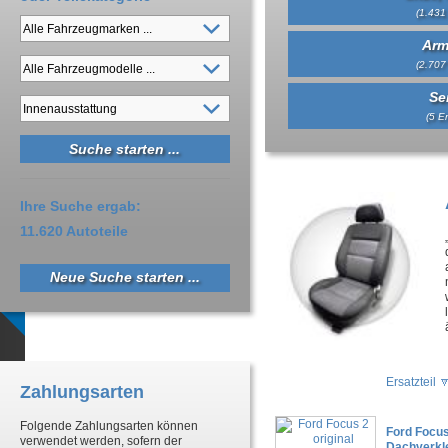
(1.431 
Arm
(2.707 
Se
(5 Er
Ihre Suche ergab:
11.620 Autoteile
Neue Suche starten ...
Ersatzteil
Zahlungsarten
Folgende Zahlungsarten können
Ford Focus
verwendet werden, sofern der
Dachverkle