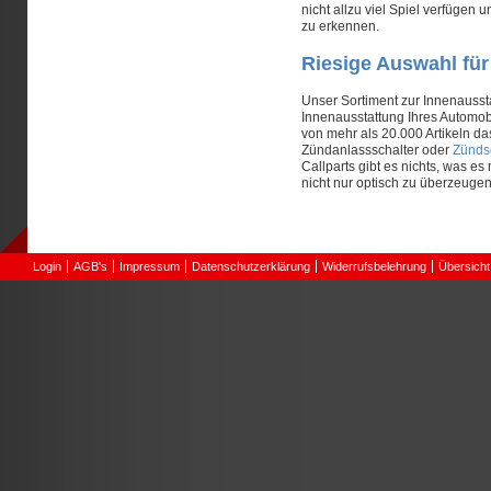
nicht allzu viel Spiel verfüge
zu erkennen.
Riesige Auswahl für
Unser Sortiment zur Innenausst
Innenausstattung Ihres Automob
von mehr als 20.000 Artikeln d
Zündanlassschalter oder
Zünds
Callparts gibt es nichts, was es
nicht nur optisch zu überzeugen
Login
AGB's
Impressum
Datenschutzerklärung
Widerrufsbelehrung
Übersicht