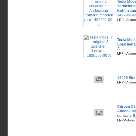
Tesla Model
Verkleidu
Kofferrau
1492951-0
LRP - Autor
Tesla Model
Speichen 
A
LRP - Autor
14495 Sitz
LRP - Autor
Citroen C3
Abdeckung
schwarz B
LRP Autorec