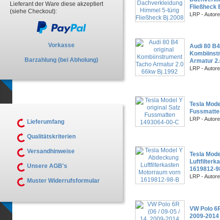
Lieferant der Ware diese akzeptiert
Fließheck 
(siehe Checkout):
LRP - Autor
Vorkasse
Audi 80 B4 
Kombiinst
Barzahlung (bei Abholung)
Armatur 2.
LRP - Autor
Tesla Model
Fussmatte
LRP - Autor
Lieferumfang
Qualitätskriterien
Versandhinweise
Tesla Mod
Luftfilter
Unsere AGB's
1619812-9
LRP - Autor
Muster Widerrufsformular
VW Polo 6R 
2009-2014