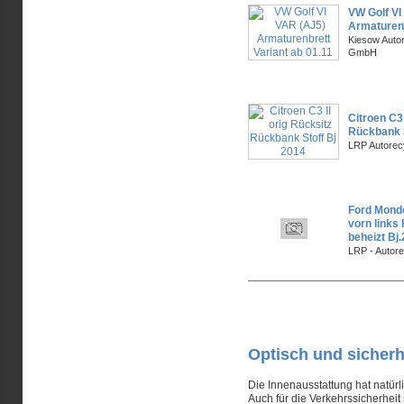
VW Golf VI
Armaturenb
Kiesow Autor
GmbH
Citroen C3 
Rückbank S
LRP Autorec
Ford Monde
vorn links 
beheizt Bj
LRP - Autor
Seiten
Optisch und sicher
Die Innenausstattung hat natür
Auch für die Verkehrssicherheit 