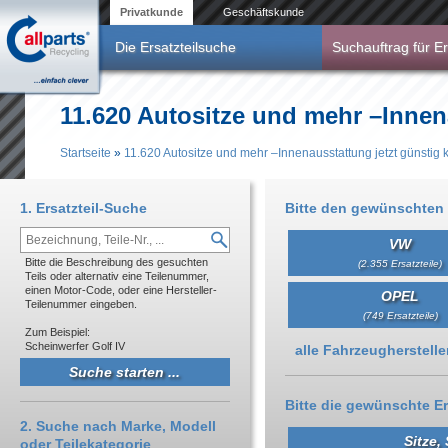
Direkt zum Inhalt
Privatkunde
Geschäftskunde
Die Ersatzteilsuche
Suchauftrag für Er
11.620 Autositze und mehr –Innen
Startseite
»
11.620 Autositze und mehr –Innenausstattung jetzt günstig 
Sie sind hier
1. Ersatzteil-Suche
Bitte den gewünschten 
VW
Bitte die Beschreibung des gesuchten
(2.355 Ersatzteile)
Teils oder alternativ eine Teilenummer,
einen Motor-Code, oder eine Hersteller-
OPEL
Teilenummer eingeben.
(749 Ersatzteile)
Zum Beispiel:
Scheinwerfer Golf IV
Anzeigen
alle Fahrzeughersteller 
Bitte die gewünschte Er
2. Suche nach Marke, Modell
Sitze,
oder Teilekategorie