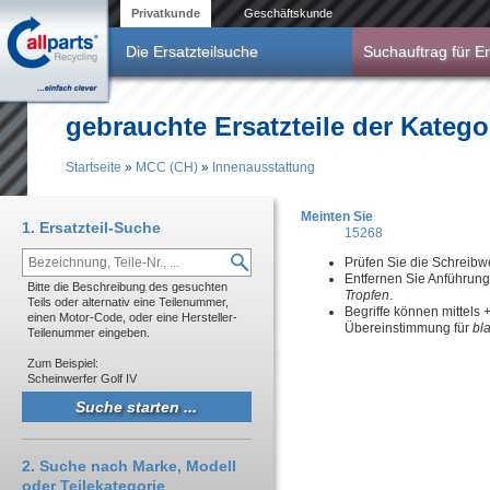
Direkt zum Inhalt
Privatkunde
Geschäftskunde
Die Ersatzteilsuche
Suchauftrag für Er
gebrauchte Ersatzteile der Kateg
Startseite
»
MCC (CH)
»
Innenausstattung
Sie sind hier
Meinten Sie
1. Ersatzteil-Suche
15268
Prüfen Sie die Schreibw
Entfernen Sie Anführun
Bitte die Beschreibung des gesuchten
Tropfen
.
Teils oder alternativ eine Teilenummer,
Begriffe können mittels
einen Motor-Code, oder eine Hersteller-
Übereinstimmung für
bl
Teilenummer eingeben.
Zum Beispiel:
Scheinwerfer Golf IV
2. Suche nach Marke, Modell
oder Teilekategorie