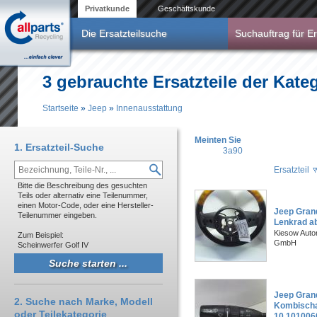
Direkt zum Inhalt
Privatkunde
Geschäftskunde
Die Ersatzteilsuche
Suchauftrag für Er
3 gebrauchte Ersatzteile der Kate
Startseite
»
Jeep
»
Innenausstattung
Sie sind hier
Meinten Sie
1. Ersatzteil-Suche
3a90
Ersatzteil
Bitte die Beschreibung des gesuchten
Teils oder alternativ eine Teilenummer,
einen Motor-Code, oder eine Hersteller-
Jeep Gran
Teilenummer eingeben.
Lenkrad a
Kiesow Autor
Zum Beispiel:
GmbH
Scheinwerfer Golf IV
Jeep Gran
2. Suche nach Marke, Modell
Kombischa
oder Teilekategorie
10.101006