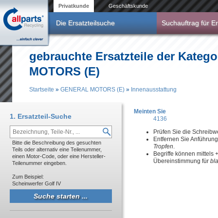
Direkt zum Inhalt
Privatkunde
Geschäftskunde
Die Ersatzteilsuche
Suchauftrag für Er
gebrauchte Ersatzteile der Kateg
MOTORS (E)
Startseite
»
GENERAL MOTORS (E)
»
Innenausstattung
Sie sind hier
Meinten Sie
1. Ersatzteil-Suche
4136
Prüfen Sie die Schreibw
Entfernen Sie Anführun
Bitte die Beschreibung des gesuchten
Tropfen
.
Teils oder alternativ eine Teilenummer,
Begriffe können mittels
einen Motor-Code, oder eine Hersteller-
Übereinstimmung für
bl
Teilenummer eingeben.
Zum Beispiel:
Scheinwerfer Golf IV