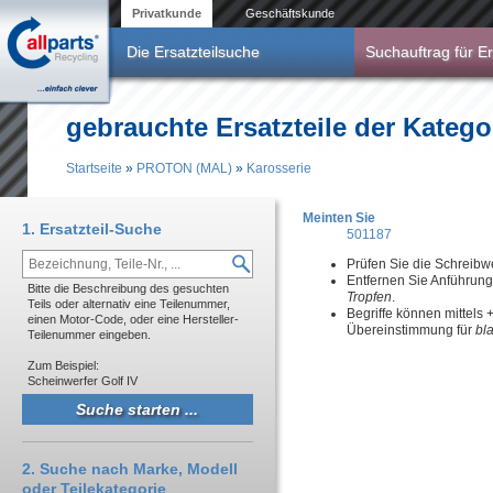
Direkt zum Inhalt
Privatkunde
Geschäftskunde
Die Ersatzteilsuche
Suchauftrag für Er
gebrauchte Ersatzteile der Kateg
Startseite
»
PROTON (MAL)
»
Karosserie
Sie sind hier
Meinten Sie
1. Ersatzteil-Suche
501187
Prüfen Sie die Schreibw
Entfernen Sie Anführun
Bitte die Beschreibung des gesuchten
Tropfen
.
Teils oder alternativ eine Teilenummer,
Begriffe können mittels
einen Motor-Code, oder eine Hersteller-
Übereinstimmung für
bl
Teilenummer eingeben.
Zum Beispiel:
Scheinwerfer Golf IV
2. Suche nach Marke, Modell
oder Teilekategorie