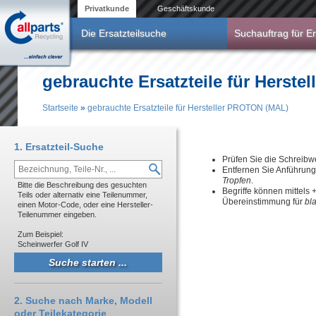
Direkt zum Inhalt
Privatkunde
Geschäftskunde
Die Ersatzteilsuche
Suchauftrag für Er
gebrauchte Ersatzteile für Herst
Startseite
»
gebrauchte Ersatzteile für Hersteller PROTON (MAL)
Sie sind hier
1. Ersatzteil-Suche
Prüfen Sie die Schreibw
Entfernen Sie Anführun
Tropfen
.
Bitte die Beschreibung des gesuchten
Begriffe können mittels
Teils oder alternativ eine Teilenummer,
Übereinstimmung für
bl
einen Motor-Code, oder eine Hersteller-
Teilenummer eingeben.
Zum Beispiel:
Scheinwerfer Golf IV
2. Suche nach Marke, Modell
oder Teilekategorie