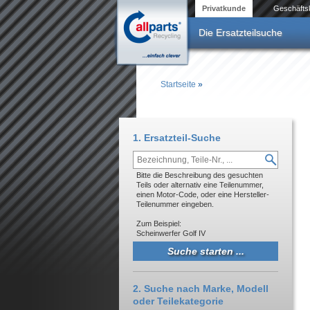
Direkt zum Inhalt
Privatkunde
Geschäfts
Die Ersatzteilsuche
Startseite
»
Sie sind hier
1. Ersatzteil-Suche
Bitte die Beschreibung des gesuchten
Teils oder alternativ eine Teilenummer,
einen Motor-Code, oder eine Hersteller-
Teilenummer eingeben.
Zum Beispiel:
Scheinwerfer Golf IV
2. Suche nach Marke, Modell
oder Teilekategorie