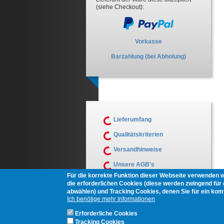
(siehe Checkout):
Vorkasse
Barzahlung (bei Abholung)
Lieferumfang
Qualitätskriterien
Versandhinweise
Unsere AGB's
Für die korrekte Funktion dieser Webseite verwenden 
Muster Widerrufsformular
die erforderlichen Cookies (diese werden zwingend für d
abwählen) und Tracking Cookies, denen Sie für ein ko
Ich benötige mehr Informationen
Erforderliche Cookies
Tracking Cookies