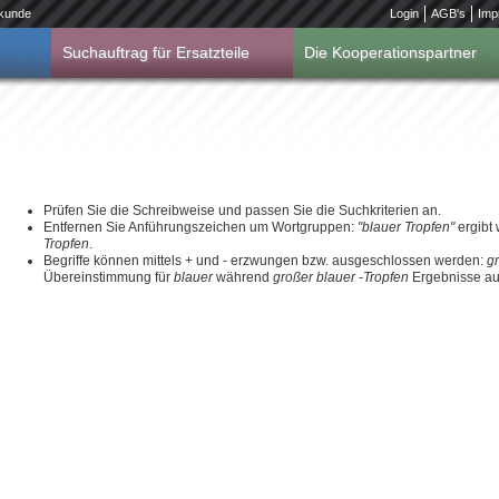
kunde
Login
AGB's
Imp
Suchauftrag für Ersatzteile
Die Kooperationspartner
Prüfen Sie die Schreibweise und passen Sie die Suchkriterien an.
Entfernen Sie Anführungszeichen um Wortgruppen:
"blauer Tropfen"
ergibt
Tropfen
.
Begriffe können mittels + und - erzwungen bzw. ausgeschlossen werden:
g
Übereinstimmung für
blauer
während
großer blauer -Tropfen
Ergebnisse aus