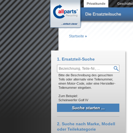
Direkt zum Inhalt
Privatkunde
Geschäfts
Die Ersatzteilsuche
Startseite
»
Sie sind hier
1. Ersatzteil-Suche
Bitte die Beschreibung des gesuchten
Teils oder alternativ eine Teilenummer,
einen Motor-Code, oder eine Hersteller-
Teilenummer eingeben.
Zum Beispiel:
Scheinwerfer Golf IV
2. Suche nach Marke, Modell
oder Teilekategorie