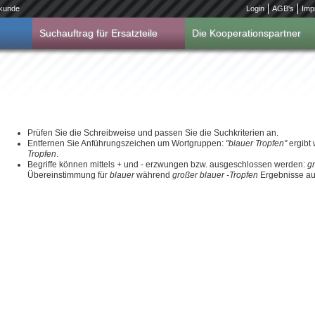
kunde
Login
AGB's
Imp
Suchauftrag für Ersatzteile
Die Kooperationspartner
Prüfen Sie die Schreibweise und passen Sie die Suchkriterien an.
Entfernen Sie Anführungszeichen um Wortgruppen:
"blauer Tropfen"
ergibt
Tropfen
.
Begriffe können mittels + und - erzwungen bzw. ausgeschlossen werden:
g
Übereinstimmung für
blauer
während
großer blauer -Tropfen
Ergebnisse aus