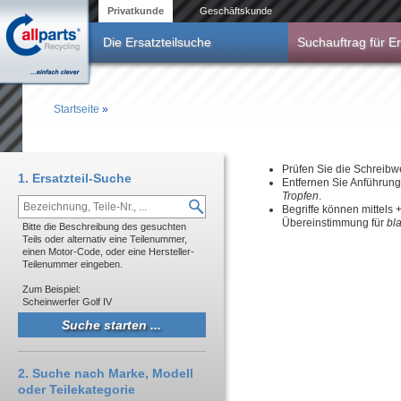
Direkt zum Inhalt
Privatkunde
Geschäftskunde
Die Ersatzteilsuche
Suchauftrag für Er
Startseite
»
Sie sind hier
Prüfen Sie die Schreibw
1. Ersatzteil-Suche
Entfernen Sie Anführun
Tropfen
.
Begriffe können mittels
Übereinstimmung für
bl
Bitte die Beschreibung des gesuchten
Teils oder alternativ eine Teilenummer,
einen Motor-Code, oder eine Hersteller-
Teilenummer eingeben.
Zum Beispiel:
Scheinwerfer Golf IV
2. Suche nach Marke, Modell
oder Teilekategorie