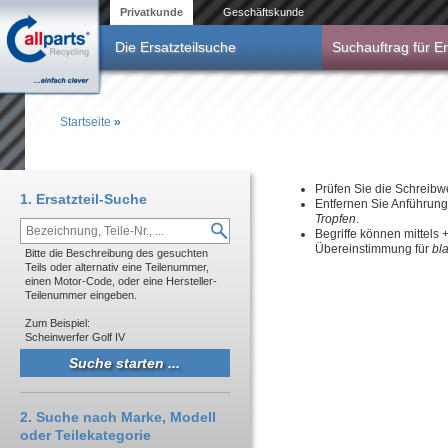
Direkt zum Inhalt
Privatkunde
Geschäftskunde
Die Ersatzteilsuche
Suchauftrag für Er
Startseite
»
Sie sind hier
Prüfen Sie die Schreibw
1. Ersatzteil-Suche
Entfernen Sie Anführun
Tropfen
.
Begriffe können mittels
Übereinstimmung für
bl
Bitte die Beschreibung des gesuchten
Teils oder alternativ eine Teilenummer,
einen Motor-Code, oder eine Hersteller-
Teilenummer eingeben.
Zum Beispiel:
Scheinwerfer Golf IV
2. Suche nach Marke, Modell
oder Teilekategorie