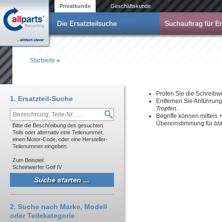
Direkt zum Inhalt
Privatkunde
Geschäftskunde
Die Ersatzteilsuche
Suchauftrag für Er
Startseite
»
Sie sind hier
Prüfen Sie die Schreibw
1. Ersatzteil-Suche
Entfernen Sie Anführun
Tropfen
.
Begriffe können mittels
Übereinstimmung für
bl
Bitte die Beschreibung des gesuchten
Teils oder alternativ eine Teilenummer,
einen Motor-Code, oder eine Hersteller-
Teilenummer eingeben.
Zum Beispiel:
Scheinwerfer Golf IV
2. Suche nach Marke, Modell
oder Teilekategorie