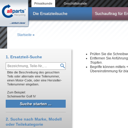
Direkt zum Inhalt
Privatkunde
Geschäftskunde
Die Ersatzteilsuche
Suchauftrag für Er
Startseite
»
Sie sind hier
Prüfen Sie die Schreibw
1. Ersatzteil-Suche
Entfernen Sie Anführun
Tropfen
.
Begriffe können mittels
Übereinstimmung für
bl
Bitte die Beschreibung des gesuchten
Teils oder alternativ eine Teilenummer,
einen Motor-Code, oder eine Hersteller-
Teilenummer eingeben.
Zum Beispiel:
Scheinwerfer Golf IV
2. Suche nach Marke, Modell
oder Teilekategorie