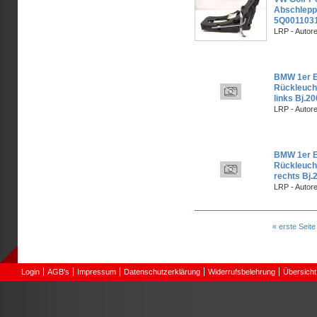
Abschlepp
5Q001103
LRP - Autor
BMW 1er E8
Rückleuch
links Bj.2
LRP - Autor
BMW 1er E8
Rückleuch
rechts Bj.
LRP - Autor
Seiten
« erste Seite
Login
AGB's
Impressum
Datenschutzerklärung
Widerrufsbelehrung
Übersicht