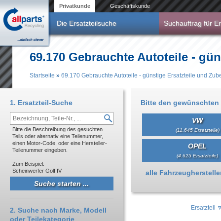
Direkt zum Inhalt
Privatkunde
Geschäftskunde
Die Ersatzteilsuche
Suchauftrag für Er
69.170 Gebrauchte Autoteile - gün
Startseite
»
69.170 Gebrauchte Autoteile - günstige Ersatzteile und Zub
Sie sind hier
1. Ersatzteil-Suche
Bitte den gewünschten 
VW
Bitte die Beschreibung des gesuchten
(11.645 Ersatzteile)
Teils oder alternativ eine Teilenummer,
einen Motor-Code, oder eine Hersteller-
OPEL
Teilenummer eingeben.
(4.625 Ersatzteile)
Zum Beispiel:
Scheinwerfer Golf IV
Anzeigen
alle Fahrzeughersteller 
Ersatzteil
2. Suche nach Marke, Modell
oder Teilekategorie