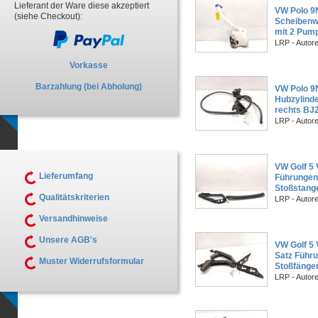
Lieferant der Ware diese akzeptiert
VW Polo 9N
(siehe Checkout):
Scheibenw
mit 2 Pum
LRP - Autor
Vorkasse
Barzahlung (bei Abholung)
VW Polo 9N
Hubzylinde
rechts BJ
LRP - Autor
VW Golf 5 V
Lieferumfang
Führungen
Stoßstange
Qualitätskriterien
LRP - Autor
Versandhinweise
Unsere AGB's
VW Golf 5 
Satz Führu
Muster Widerrufsformular
Stoßfänge
LRP - Autor