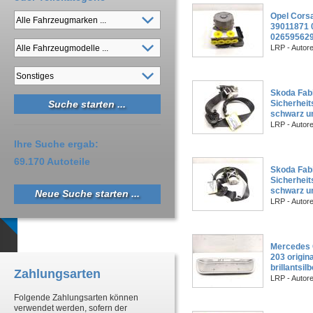
Opel Corsa
39011871 
02659562
LRP - Autor
Skoda Fabi
Sicherheit
schwarz un
LRP - Autor
Ihre Suche ergab:
69.170 Autoteile
Skoda Fabi
Sicherheit
schwarz un
Neue Suche starten ...
LRP - Autor
Mercedes 
203 origin
brillantsil
Zahlungsarten
LRP - Autor
Folgende Zahlungsarten können
verwendet werden, sofern der