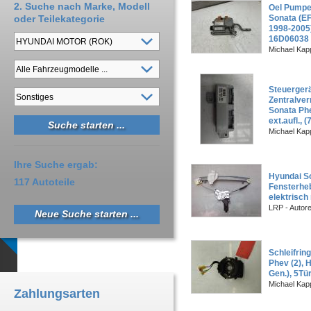
2. Suche nach Marke, Modell
Oel Pumpe
oder Teilekategorie
Sonata (EF 
1998-2005
16D06038
Michael Kapp
Steuerger
Zentralver
Sonata Phe
ext.aufl., 
Michael Kapp
Ihre Suche ergab:
Hyundai So
117 Autoteile
Fensterheb
elektrisch
LRP - Autor
Neue Suche starten ...
Schleifrin
Phev (2), Hy
Gen.), 5Tü
Michael Kapp
Zahlungsarten