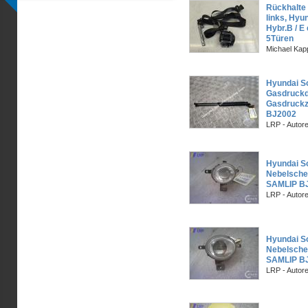
Rückhalte 
links, Hyu
Hybr.B / E e
5Türen
Michael Kapp
Hyundai So
Gasdruck
Gasdruckz
BJ2002
LRP - Autor
Hyundai So
Nebelschei
SAMLIP B
LRP - Autor
Hyundai So
Nebelsche
SAMLIP B
LRP - Autor