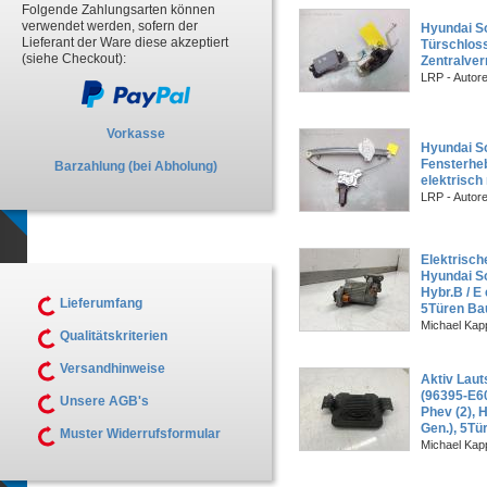
Folgende Zahlungsarten können
verwendet werden, sofern der
Hyundai So
Lieferant der Ware diese akzeptiert
Türschloss
(siehe Checkout):
Zentralver
LRP - Autor
Vorkasse
Hyundai So
Fensterheb
Barzahlung (bei Abholung)
elektrisch
LRP - Autor
Elektrisc
Hyundai So
Hybr.B / E e
Lieferumfang
5Türen Ba
Michael Kapp
Qualitätskriterien
Versandhinweise
Aktiv Laut
(96395-E6
Unsere AGB's
Phev (2), Hy
Gen.), 5Tü
Muster Widerrufsformular
Michael Kapp