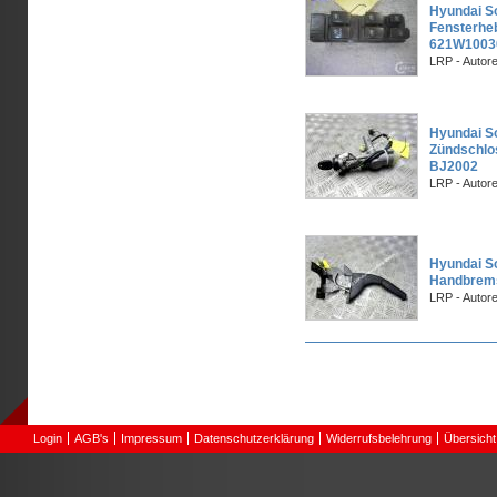
Hyundai So
Fensterhe
621W1003
LRP - Autor
Hyundai So
Zündschlos
BJ2002
LRP - Autor
Hyundai So
Handbrem
LRP - Autor
Seiten
Login
AGB's
Impressum
Datenschutzerklärung
Widerrufsbelehrung
Übersicht