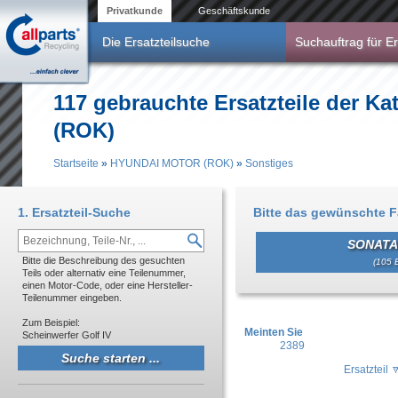
Direkt zum Inhalt
Privatkunde
Geschäftskunde
Die Ersatzteilsuche
Suchauftrag für Er
117 gebrauchte Ersatzteile der 
(ROK)
Startseite
»
HYUNDAI MOTOR (ROK)
»
Sonstiges
Sie sind hier
1. Ersatzteil-Suche
Bitte das gewünschte 
SONATA 
Bitte die Beschreibung des gesuchten
(105 E
Teils oder alternativ eine Teilenummer,
einen Motor-Code, oder eine Hersteller-
Teilenummer eingeben.
Zum Beispiel:
Meinten Sie
Scheinwerfer Golf IV
2389
Ersatzteil