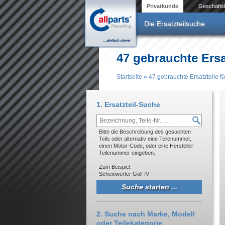
Direkt zum Inhalt
Privatkunde
Geschäfts
Die Ersatzteilsuche
47 gebrauchte Ers
Startseite
»
47 gebrauchte Ersatzteile
Sie sind hier
1. Ersatzteil-Suche
Bitte die Beschreibung des gesuchten
Teils oder alternativ eine Teilenummer,
einen Motor-Code, oder eine Hersteller-
Teilenummer eingeben.
Zum Beispiel:
Scheinwerfer Golf IV
2. Suche nach Marke, Modell
oder Teilekategorie