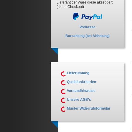
Lieferant der Ware diese akzeptiert
(siehe Checkout):
Vorkasse
Barzahlung (bei Abholung)
Lieferumfang
Qualitätskriterien
Versandhinweise
Unsere AGB's
Muster Widerrufsformular