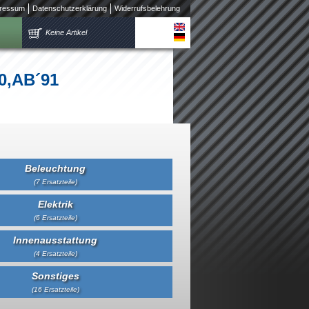
ressum
Datenschutzerklärung
Widerrufsbelehrung
Keine Artikel
0,AB´91
Beleuchtung
(7 Ersatzteile)
Elektrik
(6 Ersatzteile)
Innenausstattung
(4 Ersatzteile)
Sonstiges
(16 Ersatzteile)