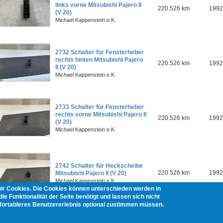
links vorne Mitsubishi Pajero II
220.526 km
1992
(V 20)
Michael Kappenstein e.K.
2732 Schalter für Fensterheber
rechts hinten Mitsubishi Pajero
220.526 km
1992
II (V 20)
Michael Kappenstein e.K.
2733 Schalter für Fensterheber
rechts vorne Mitsubishi Pajero II
220.526 km
1992
(V 20)
Michael Kappenstein e.K.
2742 Schalter für Heckscheibe
220.526 km
1992
Mitsubishi Pajero II (V 20)
Michael Kappenstein e.K.
wir Cookies. Die Cookies können unterschieden werden in
ie Funktionalität der Seite benötigt und lassen sich nicht
mfortableres Benutzererlebnis optional zustimmen müssen.
Seiten
1
2
3
4
nächste Seite ›
letzte Seite »