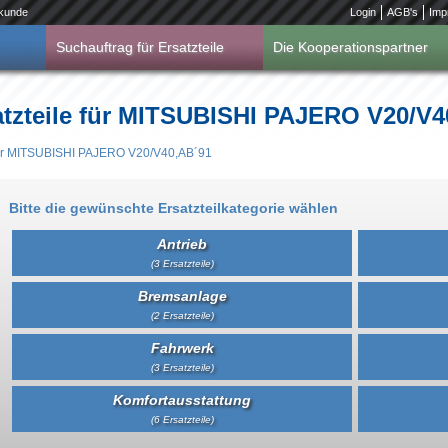
kunde
Login
AGB's
Imp
Suchauftrag für Ersatzteile
Die Kooperationspartner
atzteile für MITSUBISHI PAJERO V20/V4
 für MITSUBISHI PAJERO V20/V40,AB´91
Bitte die gewünschte Ersatzteilkategorie wählen
Antrieb
(3 Ersatzteile)
Bremsanlage
(2 Ersatzteile)
Fahrwerk
(3 Ersatzteile)
Komfortausstattung
(6 Ersatzteile)