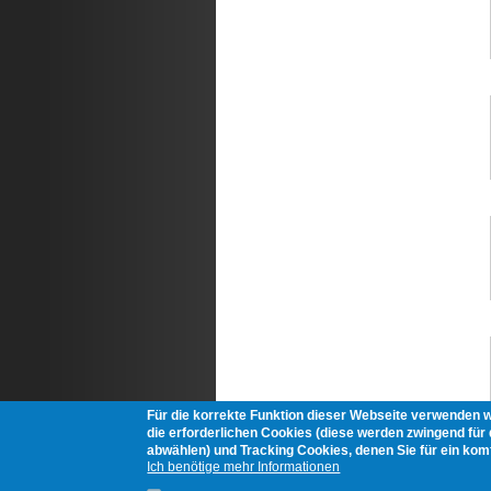
Für die korrekte Funktion dieser Webseite verwenden 
die erforderlichen Cookies (diese werden zwingend für d
abwählen) und Tracking Cookies, denen Sie für ein ko
Ich benötige mehr Informationen