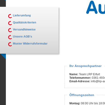
Lieferumfang
Qualitätskriterien
Versandhinweise
Unsere AGB's
Muster Widerrufsformular
Ihr Ansprechpartner
Name:
Team LRP Erfurt
Telefonnummer:
0361-493
Email-Adresse:
info@lrp-au
Öffnungszeiten
Montag:
08:00 Uhr bis 18:0