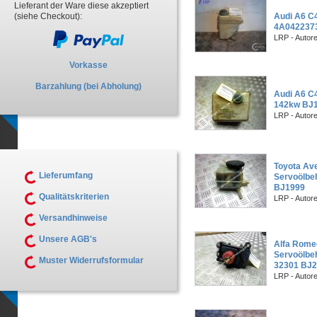
Lieferant der Ware diese akzeptiert
(siehe Checkout):
Audi A6 C4
4A0422373
LRP - Autor
Vorkasse
Barzahlung (bei Abholung)
Audi A6 C4
142kw BJ
LRP - Autor
Toyota Av
Lieferumfang
Servoölbeh
BJ1999
Qualitätskriterien
LRP - Autor
Versandhinweise
Unsere AGB's
Alfa Rome
Servoölbeh
Muster Widerrufsformular
32301 BJ
LRP - Autor