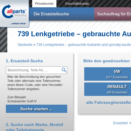
Direkt zum Inhalt
Privatkunde
Geschäftskunde
Die Ersatzteilsuche
Suchauftrag für Er
739 Lenkgetriebe – gebrauchte Aut
Startseite
»
739 Lenkgetriebe – gebrauchte Autoteile jetzt günstig kaufe
Sie sind hier
1. Ersatzteil-Suche
Bitte den gewünschten 
VW
Bitte die Beschreibung des gesuchten
(117 Ersatzteile)
Teils oder alternativ eine Teilenummer,
einen Motor-Code, oder eine Hersteller-
RENAULT
Teilenummer eingeben.
(45 Ersatzteile)
Zum Beispiel:
Scheinwerfer Golf IV
Anzeigen
alle Fahrzeughersteller 
Ersatzteil
2. Suche nach Marke, Modell
oder Teilekategorie