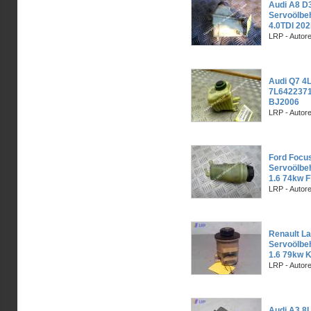
Audi A8 D3
Servoölbe
4.0TDI 20
LRP - Autor
Audi Q7 4L
7L6422371
BJ2006
LRP - Autor
Ford Focu
Servoölbe
1.6 74kw 
LRP - Autor
Renault La
Servoölbe
1.6 79kw
LRP - Autor
Audi A3 8L