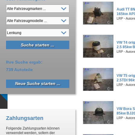
Audi TT 8N
165kw AP
LRP - Autor
VW T4 orig
2.5 85kw 
LRP - Autor
Ihre Suche ergab:
739 Autoteile
VW T5 orig
2.5TDI 96
Neue Suche starten ...
LRP - Autor
VW Bora Se
85kw BJ2
Zahlungsarten
LRP - Autor
Folgende Zahlungsarten können
verwendet werden, sofern der