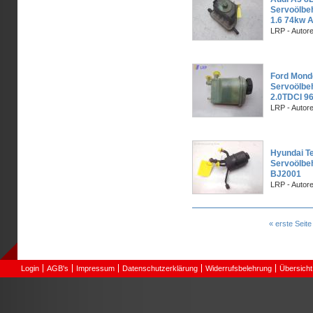
Servoölbe
1.6 74kw 
LRP - Autor
Ford Mond
Servoölbe
2.0TDCI 9
LRP - Autor
Hyundai T
Servoölbe
BJ2001
LRP - Autor
Seiten
« erste Seite
Login
AGB's
Impressum
Datenschutzerklärung
Widerrufsbelehrung
Übersicht