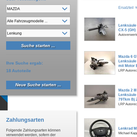
Ersatzteil
Lenksäule
CX-5 (GH)
Autoverwer
Mazda 6 GY
Lenksäule
Ihre Suche ergab:
mit Motor 
18 Autoteile
LRP Autorec
Neue Suche starten ...
Mazda 2 III
Lenksäule 
79Tkm Bj 
LRP Autorec
Zahlungsarten
Lenkrad Ma
Folgende Zahlungsarten können
Michael Kapp
verwendet werden, sofern der