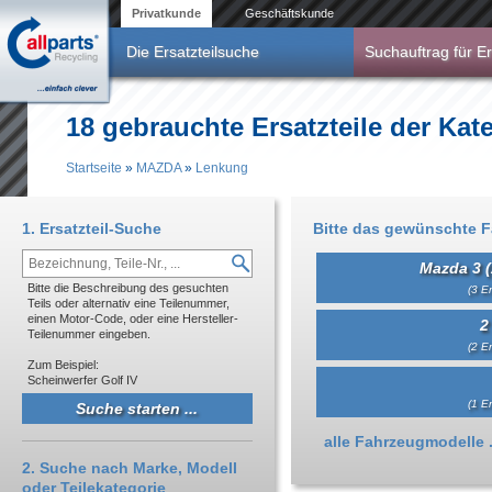
Direkt zum Inhalt
Privatkunde
Geschäftskunde
Die Ersatzteilsuche
Suchauftrag für Er
18 gebrauchte Ersatzteile der Ka
Startseite
»
MAZDA
»
Lenkung
Sie sind hier
1. Ersatzteil-Suche
Bitte das gewünschte 
Mazda 3 (
Bitte die Beschreibung des gesuchten
(3 Er
Teils oder alternativ eine Teilenummer,
einen Motor-Code, oder eine Hersteller-
2
Teilenummer eingeben.
(2 Er
Zum Beispiel:
Scheinwerfer Golf IV
(1 Er
Anzeigen
alle Fahrzeugmodelle .
2. Suche nach Marke, Modell
oder Teilekategorie