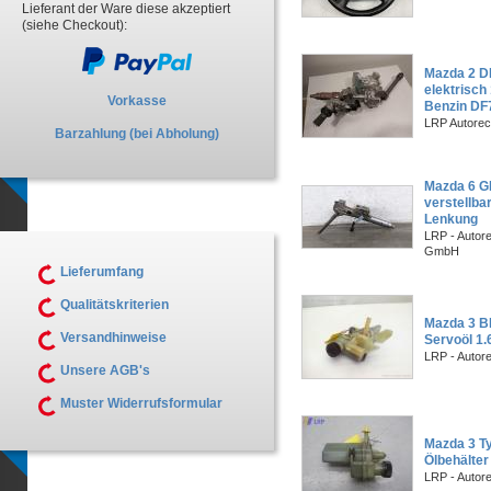
Lieferant der Ware diese akzeptiert
(siehe Checkout):
Mazda 2 D
elektrisc
Vorkasse
Benzin DF
LRP Autorec
Barzahlung (bei Abholung)
Mazda 6 G
verstellba
Lenkung
LRP - Autor
GmbH
Lieferumfang
Qualitätskriterien
Mazda 3 B
Versandhinweise
Servoöl 1.
LRP - Autor
Unsere AGB's
Muster Widerrufsformular
Mazda 3 T
Ölbehälter
LRP - Autor