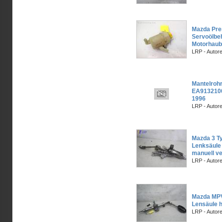
Mazda Pr
Servoölbeh
Motorhaub
LRP - Autor
Mantelrohr
EA9132100
1996
LRP - Autor
Mazda 3 T
Lenksäule 
manuell ve
LRP - Autor
Mazda MP
Lensäule h
LRP - Autor