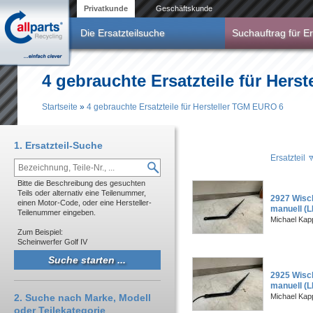
Direkt zum Inhalt
Privatkunde
Geschäftskunde
Die Ersatzteilsuche
Suchauftrag für Er
4 gebrauchte Ersatzteile für Hers
Startseite
»
4 gebrauchte Ersatzteile für Hersteller TGM EURO 6
Sie sind hier
1. Ersatzteil-Suche
Ersatzteil
Bitte die Beschreibung des gesuchten
Teils oder alternativ eine Teilenummer,
2927 Wisc
einen Motor-Code, oder eine Hersteller-
manuell (
Teilenummer eingeben.
Michael Kapp
Zum Beispiel:
Scheinwerfer Golf IV
2925 Wisc
manuell (
2. Suche nach Marke, Modell
Michael Kapp
oder Teilekategorie