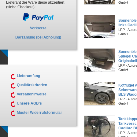
Lieferant der Ware diese akzeptiert
GmbH
(siehe Checkout):
Sonnenblen
links Cadi
Vorkasse
LRP - Autor
GmbH
Barzahlung (bei Abholung)
Sonnenble
Spiegel C
Originalteil
LRP - Autor
GmbH
Lieferumfang
Qualitätskriterien
Kotflügel 
Seitenwan
Versandhinweise
BLS Wago
LRP - Autor
Unsere AGB's
GmbH
Muster Widerrufsformular
Tankklapp
Tankversc
Cadillac 
LRP - Autor