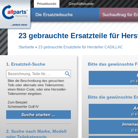
Direkt zum Inhalt
Privatkunde
Geschäftskunde
Die Ersatzteilsuche
Suchauftrag für Er
23 gebrauchte Ersatzteile für Her
Startseite
»
23 gebrauchte Ersatzteile für Hersteller CADILLAC
Sie sind hier
1. Ersatzteil-Suche
Bitte das gewünschte 
Bitte die Beschreibung des gesuchten
(21 E
Teils oder alternativ eine Teilenummer,
einen Motor-Code, oder eine Hersteller-
Teilenummer eingeben.
Bitte die gewünschte Er
Zum Beispiel:
Scheinwerfer Golf IV
An
(2 Er
Innena
(2 Er
2. Suche nach Marke, Modell
oder Teilekategorie