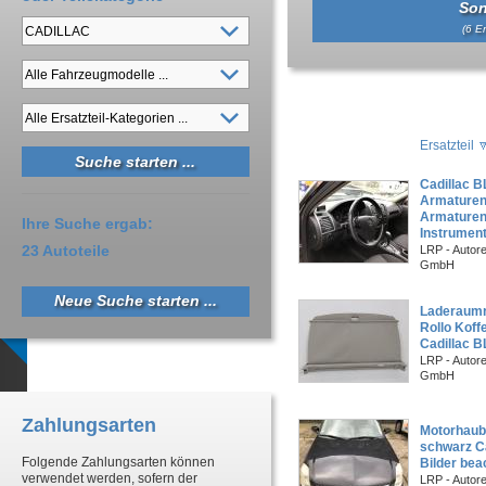
Son
(6 Er
Ersatzteil
Cadillac 
Armaturen
Armaturen
Ihre Suche ergab:
Instrument
23 Autoteile
LRP - Autor
GmbH
Neue Suche starten ...
Laderaumr
Rollo Kof
Cadillac 
LRP - Autor
GmbH
Zahlungsarten
Motorhaub
schwarz C
Folgende Zahlungsarten können
Bilder bea
verwendet werden, sofern der
LRP - Autor