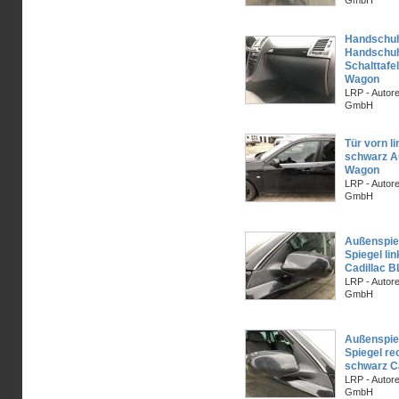
GmbH
Handschu
Handschuh
Schalttafe
Wagon
LRP - Autor
GmbH
Tür vorn l
schwarz Au
Wagon
LRP - Autor
GmbH
Außenspie
Spiegel li
Cadillac 
LRP - Autor
GmbH
Außenspie
Spiegel re
schwarz C
LRP - Autor
GmbH