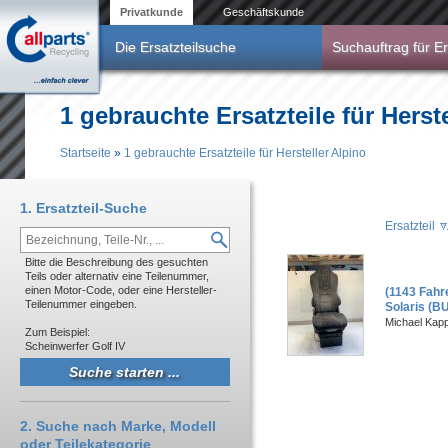
Direkt zum Inhalt
Privatkunde
Geschäftskunde
Die Ersatzteilsuche
Suchauftrag für Er
1 gebrauchte Ersatzteile für Herst
Startseite
»
1 gebrauchte Ersatzteile für Hersteller Alpino
Sie sind hier
1. Ersatzteil-Suche
Ersatzteil
Bitte die Beschreibung des gesuchten
Teils oder alternativ eine Teilenummer,
einen Motor-Code, oder eine Hersteller-
(1143 Fahre
Teilenummer eingeben.
Solaris (BU
Michael Kapp
Zum Beispiel:
Scheinwerfer Golf IV
2. Suche nach Marke, Modell
oder Teilekategorie