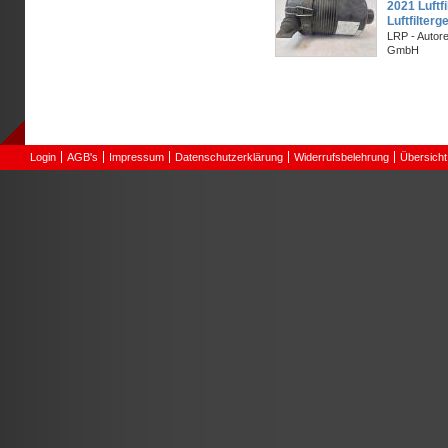
2021 Luftf
Luftfilterg
LRP - Autor
GmbH
Login
AGB's
Impressum
Datenschutzerklärung
Widerrufsbelehrung
Übersicht