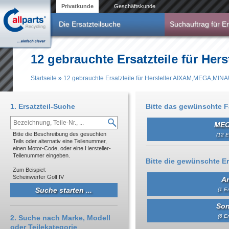
Direkt zum Inhalt
Privatkunde
Geschäftskunde
Die Ersatzteilsuche
Suchauftrag für Er
12 gebrauchte Ersatzteile für H
Startseite
»
12 gebrauchte Ersatzteile für Hersteller AIXAM,MEGA,MIN
Sie sind hier
1. Ersatzteil-Suche
Bitte das gewünschte 
MEG
Bitte die Beschreibung des gesuchten
(12 E
Teils oder alternativ eine Teilenummer,
einen Motor-Code, oder eine Hersteller-
Teilenummer eingeben.
Bitte die gewünschte Er
Zum Beispiel:
Scheinwerfer Golf IV
An
(1 Er
Son
(6 Er
2. Suche nach Marke, Modell
oder Teilekategorie