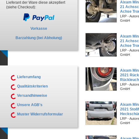
Aixam Min
Lieferant der Ware diese akzeptiert
21 Achssch
(siehe Checkout):
Achse Tr
LRP - Autor
GmbH
Vorkasse
Aixam Min
Barzahlung (bei Abholung)
21 Achssc
Achse Tr
LRP - Autor
GmbH
Aixam Min
2021 Rückl
Lieferumfang
Rückleuch
LRP - Autor
Qualitätskriterien
GmbH
Versandhinweise
Aixam Min
Unsere AGB's
2021 Stoßf
Heckschür
Muster Widerrufsformular
LRP - Autor
GmbH
Aixam Min