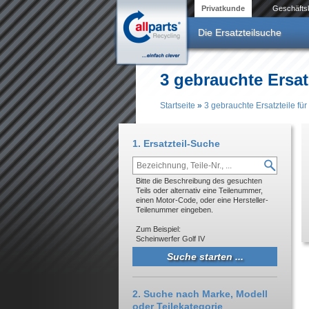
Direkt zum Inhalt
Privatkunde
Geschäfts
Die Ersatzteilsuche
3 gebrauchte Ersatz
Startseite
»
3 gebrauchte Ersatzteile für
Sie sind hier
1. Ersatzteil-Suche
Bitte die Beschreibung des gesuchten
Teils oder alternativ eine Teilenummer,
einen Motor-Code, oder eine Hersteller-
Teilenummer eingeben.
Zum Beispiel:
Scheinwerfer Golf IV
2. Suche nach Marke, Modell
oder Teilekategorie