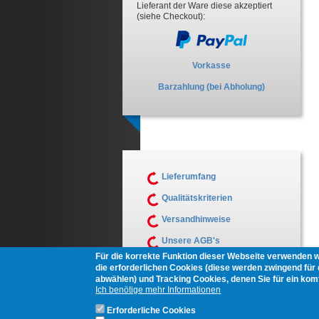
Lieferant der Ware diese akzeptiert
(siehe Checkout):
Vorkasse
Barzahlung (bei Abholung)
Lieferumfang
Qualitätskriterien
Versandhinweise
Unsere AGB's
Für die korrekte Funktion dieser Webseite verwenden 
Muster Widerrufsformular
die erforderlichen Cookies (diese werden zwingend für d
abwählen) und Tracking Cookies, denen Sie für ein ko
Ich benötige mehr Informationen
Erforderliche Cookies