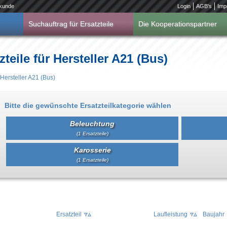
kunde
Login
AGB's
Imp
Suchauftrag für Ersatzteile
Die Kooperationspartner
teile für Hersteller A21 (Bus)
 Hersteller A21 (Bus)
Bitte die gewünschte Ersatzteilkategorie wählen
Beleuchtung
(1 Ersatzteile)
Karosserie
(1 Ersatzteile)
Ersatzteil
Laufleistung
Baujahr