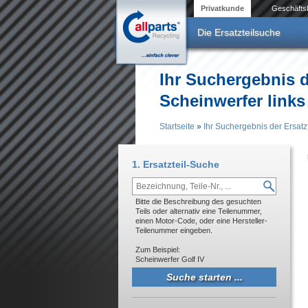
Direkt zum Inhalt
Privatkunde
Geschäfts
Die Ersatzteilsuche
Ihr Suchergebnis d
Scheinwerfer links
Startseite
»
Ihr Suchergebnis der Ersat
Sie sind hier
1. Ersatzteil-Suche
Bitte die Beschreibung des gesuchten
Teils oder alternativ eine Teilenummer,
einen Motor-Code, oder eine Hersteller-
Teilenummer eingeben.
Zum Beispiel:
Scheinwerfer Golf IV