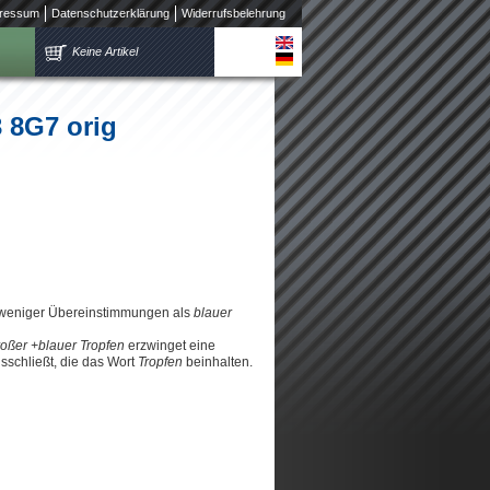
ressum
Datenschutzerklärung
Widerrufsbelehrung
Keine Artikel
3 8G7 orig
 weniger Übereinstimmungen als
blauer
roßer +blauer Tropfen
erzwinget eine
schließt, die das Wort
Tropfen
beinhalten.