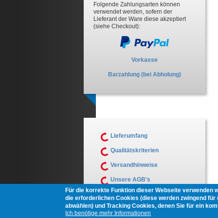
Folgende Zahlungsarten können
verwendet werden, sofern der
Lieferant der Ware diese akzeptiert
(siehe Checkout):
Vorkasse
Barzahlung (bei Abholung)
Lieferumfang
Qualitätskriterien
Versandhinweise
Unsere AGB's
Für die korrekte Funktion dieser Webseite verwenden 
Muster Widerrufsformular
die erforderlichen Cookies (diese werden zwingend für d
abwählen) und Tracking Cookies, denen Sie für ein ko
Ich benötige mehr Informationen