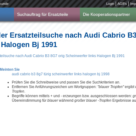
kunde
Login
AGB's
Imp
Suchauftrag für Ersatzteile
Die Kooperationspartner
er Ersatzteilsuche nach Audi Cabrio B
 Halogen Bj 1991
zteilsuche nach Audi Cabrio B3 8G7 orig Scheinwerfer links Halogen Bj 1991
Meinten Sie
audi cabrio b3 8g7 türig scheinwerfer links halogen bj 1998
Prüfen Sie die Schreibweise und passen Sie die Suchkriterien an.
Entfernen Sie Anführungszeichen um Wortgruppen:
"blauer Tropfen"
ergibt
Tropfen
.
Begriffe können mittels + und - erzwungen bzw. ausgeschlossen werden:
g
Übereinstimmung für
blauer
während
großer blauer -Tropfen
Ergebnisse aus