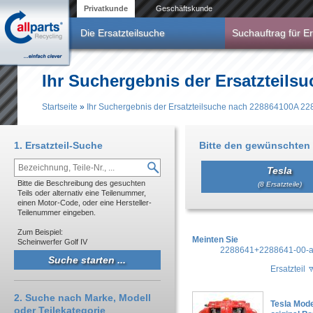
Direkt zum Inhalt
Privatkunde
Geschäftskunde
Die Ersatzteilsuche
Suchauftrag für Er
Ihr Suchergebnis der Ersatzteils
Startseite
»
Ihr Suchergebnis der Ersatzteilsuche nach 228864100A 2
Sie sind hier
1. Ersatzteil-Suche
Bitte den gewünschten 
Tesla
Bitte die Beschreibung des gesuchten
(8 Ersatzteile)
Teils oder alternativ eine Teilenummer,
einen Motor-Code, oder eine Hersteller-
Teilenummer eingeben.
Zum Beispiel:
Meinten Sie
Scheinwerfer Golf IV
2288641+2288641-00-
Ersatzteil
2. Suche nach Marke, Modell
Tesla Mod
oder Teilekategorie