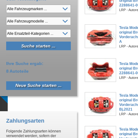
original B
2288641-
LRP - Autor
Tesla Mod
original B
Vorderach
A
LRP - Autor
Ihre Suche ergab:
Tesla Mod
original B
8 Autoteile
2288641-
LRP - Autor
Neue Suche starten ...
Tesla Mod
original B
Vorderach
Bj.2021
LRP - Autor
Zahlungsarten
Tesla Mod
Folgende Zahlungsarten können
original B
verwendet werden, sofern der