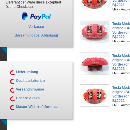
Vorderach
Lieferant der Ware diese akzeptiert
Bj.2021
(siehe Checkout):
LRP - Autor
Tesla Mod
Vorkasse
original B
Vorderach
Barzahlung (bei Abholung)
Bj.2022
LRP - Autor
Tesla Mod
original B
Vorderach
Bj.2023
Lieferumfang
LRP - Autor
Qualitätskriterien
Tesla Mod
Versandhinweise
original B
Vorderach
Unsere AGB's
Bj.2021
LRP - Autor
Muster Widerrufsformular