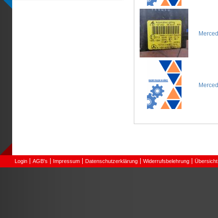
Merced
Merced
Login
AGB's
Impressum
Datenschutzerklärung
Widerrufsbelehrung
Übersicht