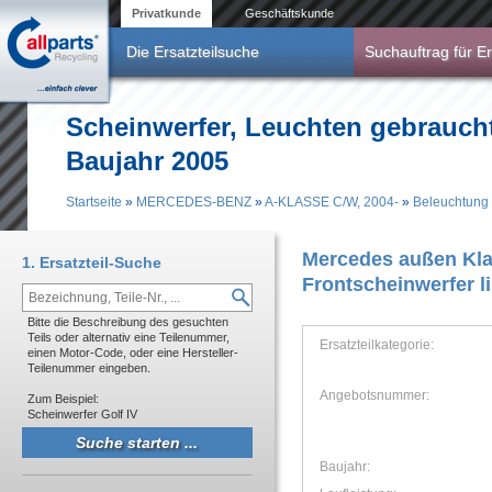
Direkt zum Inhalt
Privatkunde
Geschäftskunde
Die Ersatzteilsuche
Suchauftrag für Er
Scheinwerfer, Leuchten gebrau
Baujahr 2005
Startseite
»
MERCEDES-BENZ
»
A-KLASSE C/W, 2004-
»
Beleuchtung
Sie sind hier
Mercedes außen Kla
1. Ersatzteil-Suche
Frontscheinwerfer l
Bitte die Beschreibung des gesuchten
Teils oder alternativ eine Teilenummer,
Ersatzteilkategorie:
einen Motor-Code, oder eine Hersteller-
Teilenummer eingeben.
Angebotsnummer:
Zum Beispiel:
Scheinwerfer Golf IV
Baujahr: