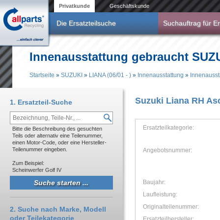
Direkt zum Inhalt
Privatkunde
Geschäftskunde
Die Ersatzteilsuche
Suchauftrag für Er
Innenausstattung gebraucht SUZUK
Startseite
»
SUZUKI
»
LIANA (06/01 - )
»
Innenausstattung
»
Innenausst
Sie sind hier
Suzuki Liana RH As
1. Ersatzteil-Suche
Ersatzteilkategorie:
Bitte die Beschreibung des gesuchten
Teils oder alternativ eine Teilenummer,
einen Motor-Code, oder eine Hersteller-
Teilenummer eingeben.
Angebotsnummer:
Zum Beispiel:
Scheinwerfer Golf IV
Baujahr:
Laufleistung:
Originalteilenummer:
2. Suche nach Marke, Modell
oder Teilekategorie
Ersatzteilhersteller: