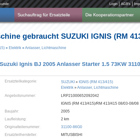
kunde
Login
AGB's
Imp
Suchauftrag für Ersatzteile
Die Kooperationspartner
schine gebraucht SUZUKI IGNIS (RM 413
15)
»
Elektrik
»
Anlasser, Lichtmaschine
Suzuki Ignis BJ 2005 Anlasser Starter 1.5 73KW 3
Ersatzteilkategorie:
SUZUKI
»
IGNIS (RM 413/415)
Elektrik
»
Anlasser, Lichtmaschine
Angebotsnummer:
LRP21000652092042
IGNIS (RM 413/415)/RM 413/415 08/03-08/08
Baujahr:
2005
Laufleistung:
2 km
Originalteilenummer:
31100-86G0
Ersatzteilhersteller:
MITUSBISHI