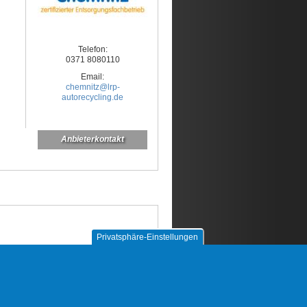
Telefon:
0371 8080110
Email:
chemnitz@lrp-
autorecycling.de
Anbieterkontakt
Privatsphäre-Einstellungen
euchte