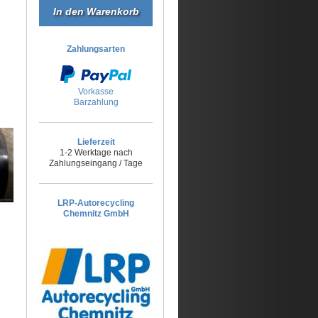
Zahlungsarten
Vorkasse
Barzahlung
Lieferzeit
1-2 Werktage nach
Zahlungseingang / Tage
LRP-Autorecycling
Chemnitz GmbH