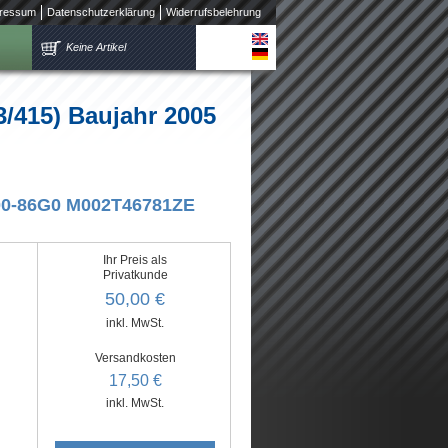
ressum
Datenschutzerklärung
Widerrufsbelehrung
Keine Artikel
/415) Baujahr 2005
1100-86G0 M002T46781ZE
Ihr Preis als
Privatkunde
50,00 €
inkl. MwSt.
Versandkosten
17,50 €
inkl. MwSt.