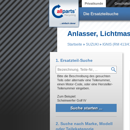
Direkt zum Inhalt
Privatkunde
Geschäfts
Die Ersatzteilsuche
Anlasser, Lichtma
Startseite
»
SUZUKI
»
IGNIS (RM 413/4
Sie sind hier
1. Ersatzteil-Suche
Bitte die Beschreibung des gesuchten
Teils oder alternativ eine Teilenummer,
einen Motor-Code, oder eine Hersteller-
Teilenummer eingeben.
Zum Beispiel:
Scheinwerfer Golf IV
2. Suche nach Marke, Modell
oder Teilekategorie