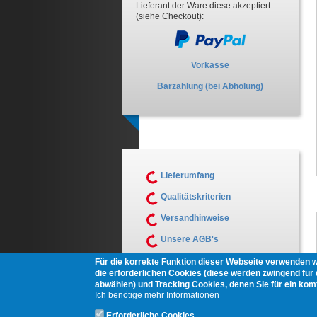
Lieferant der Ware diese akzeptiert
(siehe Checkout):
Vorkasse
Barzahlung (bei Abholung)
Lieferumfang
Qualitätskriterien
Versandhinweise
Unsere AGB's
Muster Widerrufsformular
Für die korrekte Funktion dieser Webseite verwenden 
die erforderlichen Cookies (diese werden zwingend für d
abwählen) und Tracking Cookies, denen Sie für ein ko
Ich benötige mehr Informationen
Erforderliche Cookies