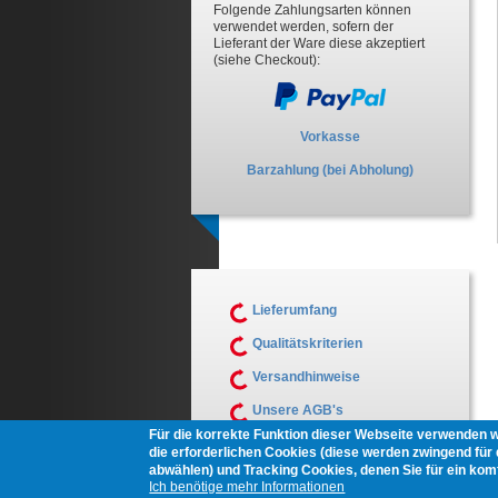
Folgende Zahlungsarten können
verwendet werden, sofern der
Lieferant der Ware diese akzeptiert
(siehe Checkout):
Vorkasse
Barzahlung (bei Abholung)
Lieferumfang
Qualitätskriterien
Versandhinweise
Unsere AGB's
Für die korrekte Funktion dieser Webseite verwenden 
Muster Widerrufsformular
die erforderlichen Cookies (diese werden zwingend für d
abwählen) und Tracking Cookies, denen Sie für ein ko
Ich benötige mehr Informationen