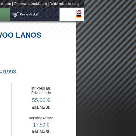
ressum
Datenschutzerklärung
Widerrufsbelehrung
Keine Artikel
AEWOO LANOS
BJ1998
Ihr Preis als
Privatkunde
55,00 €
inkl. MwSt.
Versandkosten
17,50 €
inkl. MwSt.