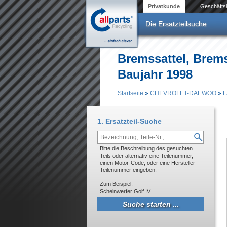
Direkt zum Inhalt
Privatkunde
Geschäfts
Die Ersatzteilsuche
Bremssattel, Br
Baujahr 1998
Startseite
»
CHEVROLET-DAEWOO
»
Sie sind hier
1. Ersatzteil-Suche
Bitte die Beschreibung des gesuchten
Teils oder alternativ eine Teilenummer,
einen Motor-Code, oder eine Hersteller-
Teilenummer eingeben.
Zum Beispiel:
Scheinwerfer Golf IV