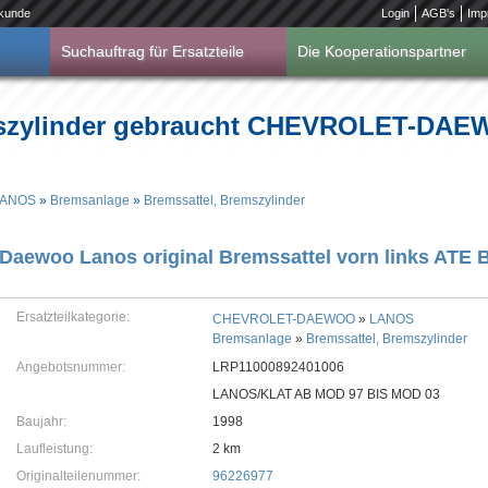
kunde
Login
AGB's
Imp
Suchauftrag für Ersatzteile
Die Kooperationspartner
emszylinder gebraucht CHEVROLET-D
LANOS
»
Bremsanlage
»
Bremssattel, Bremszylinder
Daewoo Lanos original Bremssattel vorn links ATE 
Ersatzteilkategorie:
CHEVROLET-DAEWOO
»
LANOS
Bremsanlage
»
Bremssattel, Bremszylinder
Angebotsnummer:
LRP11000892401006
LANOS/KLAT AB MOD 97 BIS MOD 03
Baujahr:
1998
Laufleistung:
2 km
Originalteilenummer:
96226977