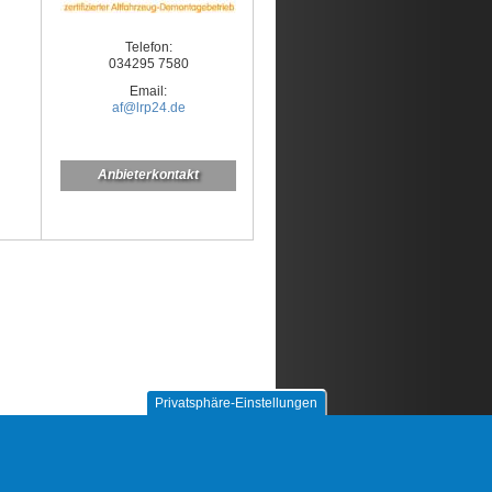
Telefon:
034295 7580
Email:
af@lrp24.de
Anbieterkontakt
Privatsphäre-Einstellungen