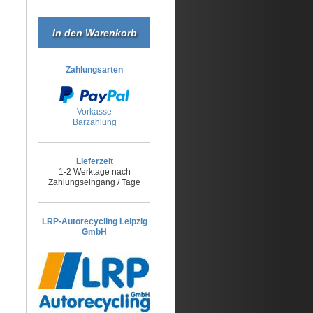
Zahlungsarten
Vorkasse
Barzahlung
Lieferzeit
1-2 Werktage nach
Zahlungseingang / Tage
LRP-Autorecycling Leipzig
GmbH