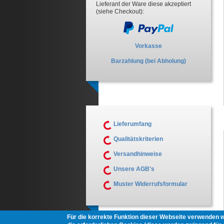
Lieferant der Ware diese akzeptiert
(siehe Checkout):
Vorkasse
Barzahlung (bei Abholung)
Lieferumfang
Qualitätskriterien
Versandhinweise
Unsere AGB's
Muster Widerrufsformular
Für die korrekte Funktion dieser Webseite verwenden 