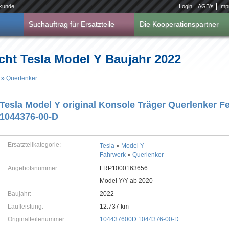
kunde
Login
AGB's
Imp
Suchauftrag für Ersatzteile
Die Kooperationspartner
cht Tesla Model Y Baujahr 2022
»
Querlenker
Tesla Model Y original Konsole Träger Querlenker F
1044376-00-D
Ersatzteilkategorie:
Tesla
»
Model Y
Fahrwerk
»
Querlenker
Angebotsnummer:
LRP1000163656
Model Y/Y ab 2020
Baujahr:
2022
Laufleistung:
12.737 km
Originalteilenummer:
104437600D 1044376-00-D