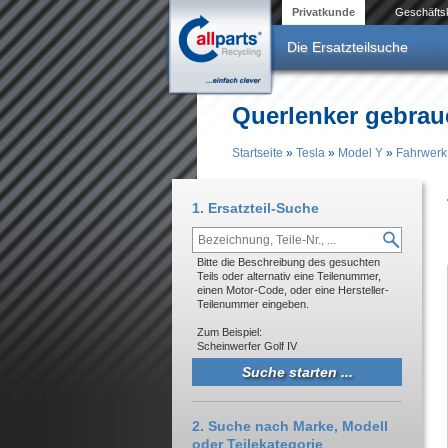
Direkt zum Inhalt
Privatkunde
Geschäfts
Die Ersatzteilsuche
Querlenker gebrau
Startseite
»
Tesla
»
Model Y
»
Fahrwerk
Sie sind hier
1. Ersatzteil-Suche
Bitte die Beschreibung des gesuchten
Teils oder alternativ eine Teilenummer,
einen Motor-Code, oder eine Hersteller-
Teilenummer eingeben.
Zum Beispiel:
Scheinwerfer Golf IV
2. Suche nach Marke, Modell
oder Teilekategorie