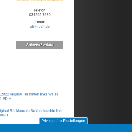
Telefon:
034295 7580
Email:
af@lrp24.de
Anbieterkontakt
.2022 original Tür hinten links Weiss
4-ED-A
iginal Rückleuchte Schlussleuchte links
-00-D
Privatsphäre-Einstellungen
iginal Rückleuchte Schlussleuchte
2088-00-C