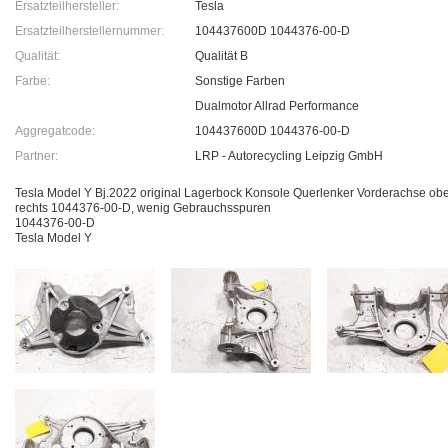
Ersatzteilhersteller:
Tesla
Ersatzteilherstellernummer:
104437600D 1044376-00-D
Qualität:
Qualität B
Farbe:
Sonstige Farben
Dualmotor Allrad Performance
Aggregatcode:
104437600D 1044376-00-D
Partner:
LRP - Autorecycling Leipzig GmbH
Tesla Model Y Bj.2022 original Lagerbock Konsole Querlenker Vorderachse ob
rechts 1044376-00-D, wenig Gebrauchsspuren
1044376-00-D
Tesla Model Y