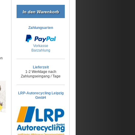
Zahlungsarten
Vorkasse
Barzahlung
en
Lieferzeit
1-2 Werktage nach
Zahlungseingang / Tage
LRP-Autorecycling Leipzig
GmbH