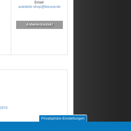
Email:
autoteile-shop@kiesow.de
Anbieterkontakt
62970
Privatsphäre-Einstellungen