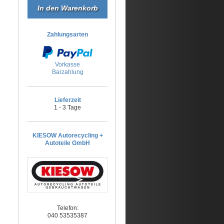
Zahlungsarten
Vorkasse
Barzahlung
Lieferzeit
1 - 3 Tage
KIESOW Autorecycling +
Autoteile GmbH
Telefon:
040 53535387