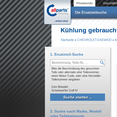
Direkt zum Inhalt
Privatkunde
Geschäfts
Die Ersatzteilsuche
Kühlung gebrauch
Startseite
»
CHEVROLET-DAEWOO
»
M
Sie sind hier
1. Ersatzteil-Suche
Bitte die Beschreibung des gesuchten
Teils oder alternativ eine Teilenummer,
einen Motor-Code, oder eine Hersteller-
Teilenummer eingeben.
Zum Beispiel:
Scheinwerfer Golf IV
2. Suche nach Marke, Modell
oder Teilekategorie