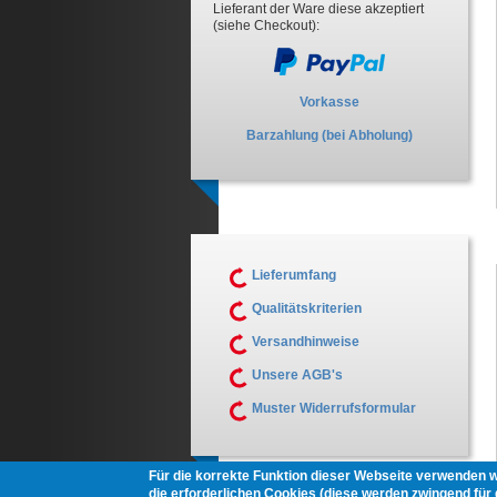
Lieferant der Ware diese akzeptiert
(siehe Checkout):
Vorkasse
Barzahlung (bei Abholung)
Lieferumfang
Qualitätskriterien
Versandhinweise
Unsere AGB's
Muster Widerrufsformular
Für die korrekte Funktion dieser Webseite verwenden 
die erforderlichen Cookies (diese werden zwingend für d