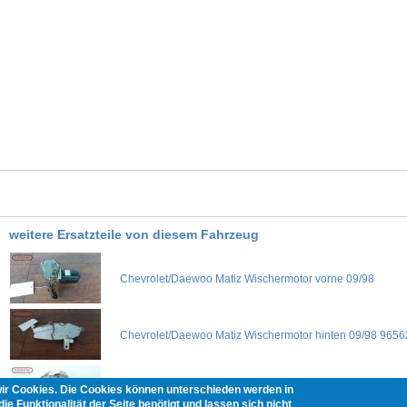
weitere Ersatzteile von diesem Fahrzeug
Chevrolet/Daewoo Matiz Wischermotor vorne 09/98
Chevrolet/Daewoo Matiz Wischermotor hinten 09/98 965
wir Cookies. Die Cookies können unterschieden werden in
Chevrolet/Daewoo Matiz Scheinwerfer links 09/98
ie Funktionalität der Seite benötigt und lassen sich nicht