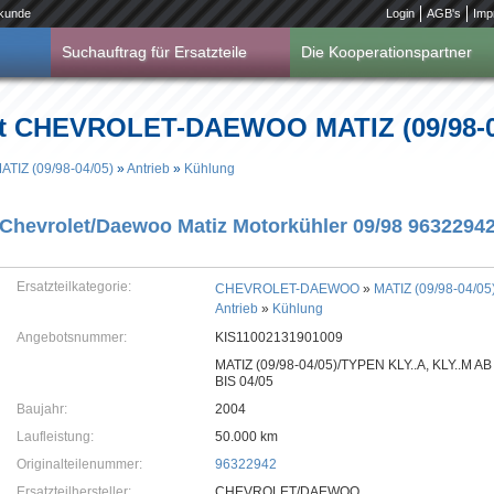
kunde
Login
AGB's
Imp
Suchauftrag für Ersatzteile
Die Kooperationspartner
t CHEVROLET-DAEWOO MATIZ (09/98-04
ATIZ (09/98-04/05)
»
Antrieb
»
Kühlung
Chevrolet/Daewoo Matiz Motorkühler 09/98 9632294
Ersatzteilkategorie:
CHEVROLET-DAEWOO
»
MATIZ (09/98-04/05
Antrieb
»
Kühlung
Angebotsnummer:
KIS11002131901009
MATIZ (09/98-04/05)/TYPEN KLY..A, KLY..M AB
BIS 04/05
Baujahr:
2004
Laufleistung:
50.000 km
Originalteilenummer:
96322942
Ersatzteilhersteller:
CHEVROLET/DAEWOO