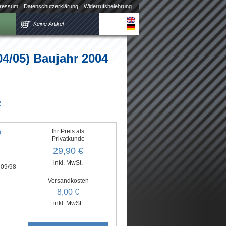
ressum
Datenschutzerklärung
Widerrufsbelehrung
Keine Artikel
/05) Baujahr 2004
2
Ihr Preis als
)
Privatkunde
29,90 €
inkl. MwSt.
 09/98
Versandkosten
8,00 €
inkl. MwSt.