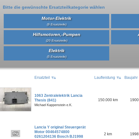
Bitte die gewünschte Ersatzteilkategorie wählen
Motor-Elektrik
(9 Ersatzteile)
Hilfsmotoren,-Pumpen
(20 Ersatzteile)
Elektrik
(5 Ersatzteile)
Ersatzteil
Laufleistung
Baujahr
1063 Zentralelektrik Lancia
150.000 km
1900
Thesis (841)
Michael Kappenstein e.K.
Lancia Y original Steuergerät
Motor 00464574800
2 km
1998
0261204136 Bosch BJ1998