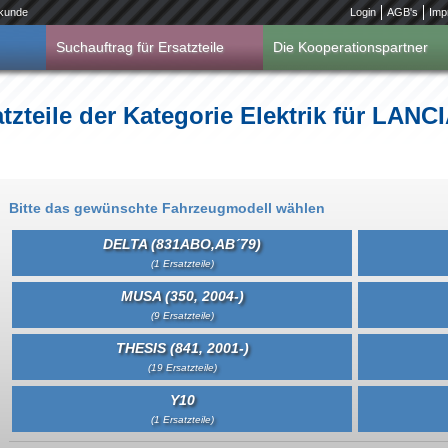
kunde
Login
AGB's
Imp
Suchauftrag für Ersatzteile
Die Kooperationspartner
tzteile der Kategorie Elektrik für LANC
Bitte das gewünschte Fahrzeugmodell wählen
DELTA (831ABO,AB´79)
(1 Ersatzteile)
MUSA (350, 2004-)
(9 Ersatzteile)
THESIS (841, 2001-)
(19 Ersatzteile)
Y10
(1 Ersatzteile)