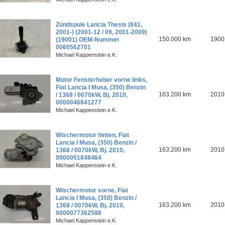
Zündspule Lancia Thesis (841,
2001-) (2001-12 / 09, 2001-2009)
150.000 km
1900
(19001) OEM-Nummer
0060562701
Michael Kappenstein e.K.
Motor Fensterheber vorne links,
Fiat Lancia I Musa, (350) Benzin
163.200 km
2010
/ 1368 / 0070kW, Bj. 2010,
0000046841277
Michael Kappenstein e.K.
Wischermotor hinten, Fiat
Lancia I Musa, (350) Benzin /
163.200 km
2010
1368 / 0070kW, Bj. 2010,
0000051848464
Michael Kappenstein e.K.
Wischermotor vorne, Fiat
Lancia I Musa, (350) Benzin /
163.200 km
2010
1368 / 0070kW, Bj. 2010,
0000077362588
Michael Kappenstein e.K.