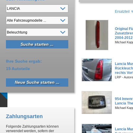
Ersatzteil
Original F
Zusatzbre
2004-2012
Michael Kapp
Ihre Suche ergab:
Lancia Mus
15 Autoteile
Rückleuch
rechts Vor
LRP - Autor
Neue Suche starten ...
954 Innen
Lancia The
Michael Kapp
Zahlungsarten
Folgende Zahlungsarten können
Lancia Mus
verwendet werden, sofern der