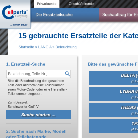
Direkt zum Inhalt
Privatkunde
Geschäftskunde
Die Ersatzteilsuche
Suchauftrag für Er
15 gebrauchte Ersatzteile der Ka
Startseite
»
LANCIA
»
Beleuchtung
Sie sind hier
1. Ersatzteil-Suche
Bitte das gewünschte 
DELTA (
Bitte die Beschreibung des gesuchten
(1 Er
Teils oder alternativ eine Teilenummer,
einen Motor-Code, oder eine Hersteller-
LYBRA 83
Teilenummer eingeben.
(1 Er
Zum Beispiel:
Scheinwerfer Golf IV
THESIS (
(1 Er
YP
(4 Er
2. Suche nach Marke, Modell
oder Teilekategorie