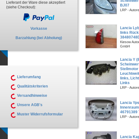
Scheinwer
Lieferant der Ware diese akzeptiert
BJ07
(siehe Checkout):
LRP - Autor
Lancia Ly
Vorkasse
links Rück
38480748
Barzahlung (bei Abholung)
Kiesow Autor
GmbH
Lancia Y (
Scheinwerfe
Stellmotor
Leuchtwei
Lieferumfang
links, Lich
Links
Qualitätskriterien
LRP - Autor
Versandhinweise
Lancia Yps
Unsere AGB's
Innenraum
46791389 
Muster Widerrufsformular
LRP - Autor
Lancia Kap