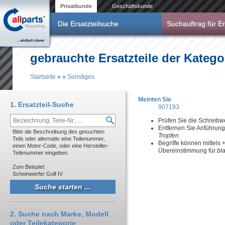
Direkt zum Inhalt
Privatkunde
Geschäftskunde
Die Ersatzteilsuche
Suchauftrag für Er
gebrauchte Ersatzteile der Katego
Startseite
»
»
Sonstiges
Sie sind hier
Meinten Sie
1. Ersatzteil-Suche
907193
Prüfen Sie die Schreibw
Entfernen Sie Anführun
Bitte die Beschreibung des gesuchten
Tropfen
.
Teils oder alternativ eine Teilenummer,
Begriffe können mittels
einen Motor-Code, oder eine Hersteller-
Übereinstimmung für
bl
Teilenummer eingeben.
Zum Beispiel:
Scheinwerfer Golf IV
2. Suche nach Marke, Modell
oder Teilekategorie