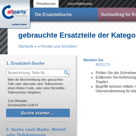
Direkt zum Inhalt
Privatkunde
Geschäftskunde
Die Ersatzteilsuche
Suchauftrag für Er
gebrauchte Ersatzteile der Katego
Startseite
»
»
Fenster und Scheiben
Sie sind hier
Meinten Sie
1. Ersatzteil-Suche
9031175
Prüfen Sie die Schreibw
Entfernen Sie Anführun
Bitte die Beschreibung des gesuchten
Tropfen
.
Teils oder alternativ eine Teilenummer,
Begriffe können mittels
einen Motor-Code, oder eine Hersteller-
Übereinstimmung für
bl
Teilenummer eingeben.
Zum Beispiel:
Scheinwerfer Golf IV
2. Suche nach Marke, Modell
oder Teilekategorie