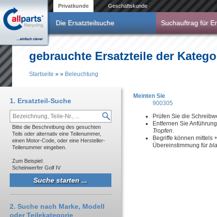
Direkt zum Inhalt
Privatkunde
Geschäftskunde
Die Ersatzteilsuche
Suchauftrag für Er
gebrauchte Ersatzteile der Katego
Startseite
»
»
Beleuchtung
Sie sind hier
Meinten Sie
1. Ersatzteil-Suche
900305
Prüfen Sie die Schreibw
Entfernen Sie Anführun
Bitte die Beschreibung des gesuchten
Tropfen
.
Teils oder alternativ eine Teilenummer,
Begriffe können mittels
einen Motor-Code, oder eine Hersteller-
Übereinstimmung für
bl
Teilenummer eingeben.
Zum Beispiel:
Scheinwerfer Golf IV
2. Suche nach Marke, Modell
oder Teilekategorie