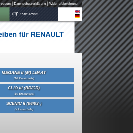
ressum
Datenschutzerklärung
Widerrufsbelehrung
Keine Artikel
heiben für RENAULT
MEGANE II (M) LIM,4T
(18 Ersatzteile)
CLIO III (BR/CR)
(10 Ersatzteile)
SCENIC II (06/03-)
(9 Ersatzteile)