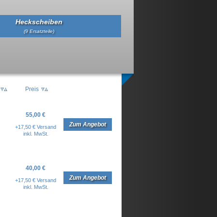
Heckscheiben
(9 Ersatzteile)
Preis
55,00 €
Zum Angebot
+17,50 € Versand
inkl. MwSt.
40,00 €
Zum Angebot
+17,50 € Versand
inkl. MwSt.