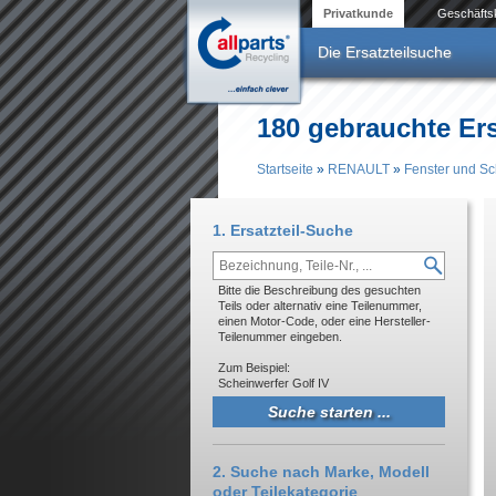
Direkt zum Inhalt
Privatkunde
Geschäfts
Die Ersatzteilsuche
180 gebrauchte Er
Startseite
»
RENAULT
»
Fenster und S
Sie sind hier
1. Ersatzteil-Suche
Bitte die Beschreibung des gesuchten
Teils oder alternativ eine Teilenummer,
einen Motor-Code, oder eine Hersteller-
Teilenummer eingeben.
Zum Beispiel:
Scheinwerfer Golf IV
2. Suche nach Marke, Modell
oder Teilekategorie