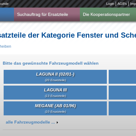
kunde
Login
AGB's
Imp
Suchauftrag für Ersatzteile
Die Kooperationspartner
satzteile der Kategorie Fenster und Sc
cheiben
Bitte das gewünschte Fahrzeugmodell wählen
LAGUNA II (02/01-)
(20 Ersatzteile)
LAGUNA III
(13 Ersatzteile)
MEGANE (AB 01/96)
(10 Ersatzteile)
Anzeigen
alle Fahrzeugmodelle ...