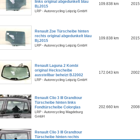
links original abgedunkelt blau
109.838 km
2015
Bj.2015
LRP - Autorecycling Leipzig GmbH
Renault Zoe Türscheibe hinten
rechts original abgedunkelt blau
109.838 km
2015
Bj.2015
LRP - Autorecycling Leipzig GmbH
Renault Laguna 2 Kombi
original Heckscheibe
172.043 km
2002
ausstellbar beheizt BJ2002
LRP - Autorecycling Leipzig GmbH
Renault Clio 3 III Grandtour
Türscheibe hinten links
202.660 km
2008
Fondtürscheibe Colorglas
LRP - Autorecycling Magdeburg
GmbH
Renault Clio 3 III Grandtour
Türscheibe hinten rechts