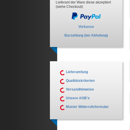
Lieferant der Ware diese akzeptiert
(siehe Checkout):
Vorkasse
Barzahlung (bei Abholung)
Lieferumfang
Qualitätskriterien
Versandhinweise
Unsere AGB's
Muster Widerrufsformular