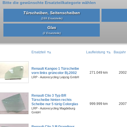
Bitte die gewünschte Ersatzteilkategorie wählen
Türscheiben, Seitenscheiben
(169 Ersatzteile)
Glas
(2 Ersatzteile)
Ersatzteil
Laufleistung
Baujahr
Renault Kangoo 1 Türscheibe
271.049 km
2002
vorn links grüncolor Bj.2002
LRP - Autorecycling Leipzig GmbH
Renault Clio 3 Typ BR
Türscheibe hinten rechts
999.999 km
2007
Scheibe nur 5 türig Colorglas
LRP - Autorecycling Magdeburg
GmbH
Renault Clio 3 III Grandtour