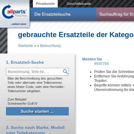
Direkt zum Inhalt
Privatkunde
Geschäftskunde
Die Ersatzteilsuche
Suchauftrag für Er
gebrauchte Ersatzteile der Katego
Startseite
»
»
Beleuchtung
Sie sind hier
Meinten Sie
1. Ersatzteil-Suche
6935784
Prüfen Sie die Schreibw
Entfernen Sie Anführun
Bitte die Beschreibung des gesuchten
Tropfen
.
Teils oder alternativ eine Teilenummer,
Begriffe können mittels
einen Motor-Code, oder eine Hersteller-
Übereinstimmung für
bl
Teilenummer eingeben.
Zum Beispiel:
Scheinwerfer Golf IV
2. Suche nach Marke, Modell
oder Teilekategorie