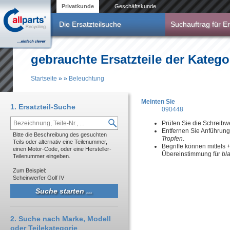
Direkt zum Inhalt
Privatkunde
Geschäftskunde
Die Ersatzteilsuche
Suchauftrag für Er
gebrauchte Ersatzteile der Katego
Startseite
»
»
Beleuchtung
Sie sind hier
Meinten Sie
1. Ersatzteil-Suche
090448
Prüfen Sie die Schreibw
Entfernen Sie Anführun
Bitte die Beschreibung des gesuchten
Tropfen
.
Teils oder alternativ eine Teilenummer,
Begriffe können mittels
einen Motor-Code, oder eine Hersteller-
Übereinstimmung für
bl
Teilenummer eingeben.
Zum Beispiel:
Scheinwerfer Golf IV
2. Suche nach Marke, Modell
oder Teilekategorie