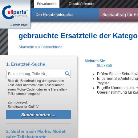
Direkt zum Inhalt
Privatkunde
Geschäftskunde
Die Ersatzteilsuche
Suchauftrag für Er
gebrauchte Ersatzteile der Katego
Startseite
»
»
Beleuchtung
Sie sind hier
Meinten Sie
1. Ersatzteil-Suche
8b58856
Prüfen Sie die Schreibw
Entfernen Sie Anführun
Bitte die Beschreibung des gesuchten
Tropfen
.
Teils oder alternativ eine Teilenummer,
Begriffe können mittels
einen Motor-Code, oder eine Hersteller-
Übereinstimmung für
bl
Teilenummer eingeben.
Zum Beispiel:
Scheinwerfer Golf IV
2. Suche nach Marke, Modell
oder Teilekategorie