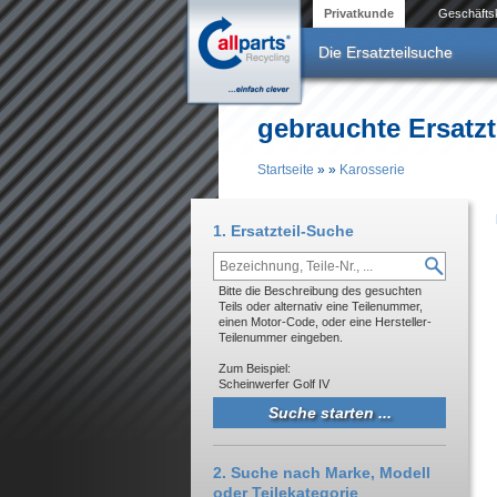
Direkt zum Inhalt
Privatkunde
Geschäfts
Die Ersatzteilsuche
gebrauchte Ersatzt
Startseite
»
»
Karosserie
Sie sind hier
1. Ersatzteil-Suche
Bitte die Beschreibung des gesuchten
Teils oder alternativ eine Teilenummer,
einen Motor-Code, oder eine Hersteller-
Teilenummer eingeben.
Zum Beispiel:
Scheinwerfer Golf IV
2. Suche nach Marke, Modell
oder Teilekategorie