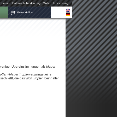
ressum
Datenschutzerklärung
Widerrufsbelehrung
Keine Artikel
 weniger Übereinstimmungen als
blauer
roßer +blauer Tropfen
erzwinget eine
schließt, die das Wort
Tropfen
beinhalten.