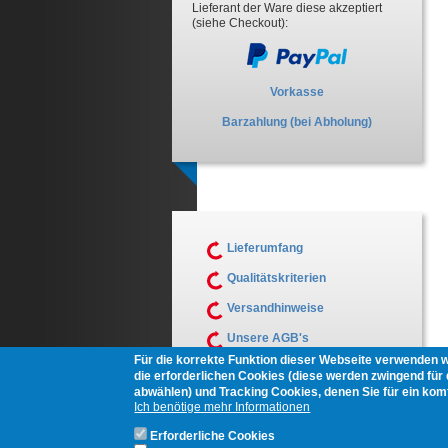
Lieferant der Ware diese akzeptiert
(siehe Checkout):
Vorkasse
Barzahlung (bei Abholung)
Lieferumfang
Qualitätskriterien
Versandhinweise
Unsere AGB's
Für die korrekte Funktion dieser Webseite verwenden 
Muster Widerrufsformular
die erforderlichen Cookies (diese werden zwingend für d
abwählen) und Tracking Cookies, denen Sie für ein ko
Ich benötige mehr Informationen
Erforderliche Cookies