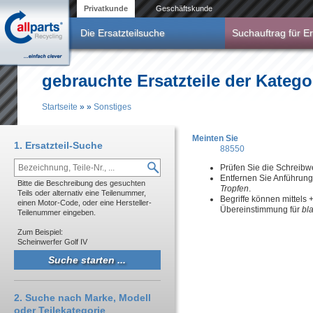
Direkt zum Inhalt
Privatkunde
Geschäftskunde
Die Ersatzteilsuche
Suchauftrag für Er
gebrauchte Ersatzteile der Katego
Startseite
»
»
Sonstiges
Sie sind hier
Meinten Sie
1. Ersatzteil-Suche
88550
Prüfen Sie die Schreibw
Entfernen Sie Anführun
Bitte die Beschreibung des gesuchten
Tropfen
.
Teils oder alternativ eine Teilenummer,
Begriffe können mittels
einen Motor-Code, oder eine Hersteller-
Übereinstimmung für
bl
Teilenummer eingeben.
Zum Beispiel:
Scheinwerfer Golf IV
2. Suche nach Marke, Modell
oder Teilekategorie